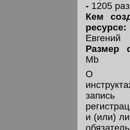
-
1205 раз
Кем созд
ресу
Евгений
Размер
Mb
О пр
инструкт
запись
регистрац
и (или) л
обязател