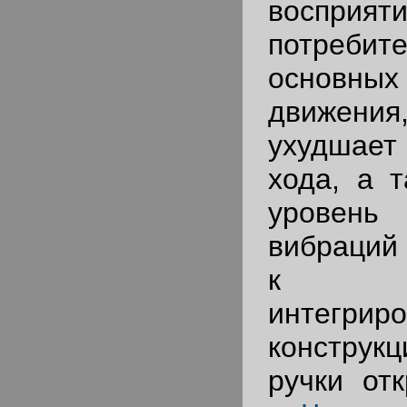
восприят
потребите
основн
движения
ухудшае
хода, а 
урове
вибраций
к о
интегрир
констру
ручки от