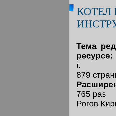
КОТЕЛ 
ИНСТР
Тема ред
ресурсе
г.
879 стран
Расширен
765 раз
Рогов Кир