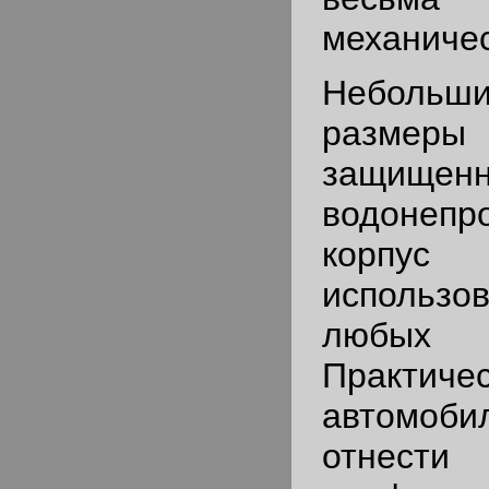
механичес
Небольш
разме
защищен
водонепр
корпус
использов
любых п
Практ
автомоби
отнести