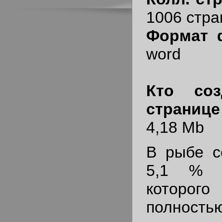
1006 стра
Формат 
word
Кто соз
странице
4,18 Mb
В рыбе с
5,1 % к
котор
полнос