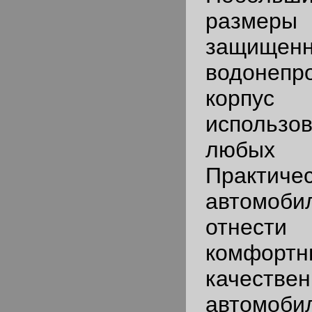
разме
защищен
водонепр
корпус
использов
любых п
Практ
автомоби
отнести
комф
качестве
автомобил