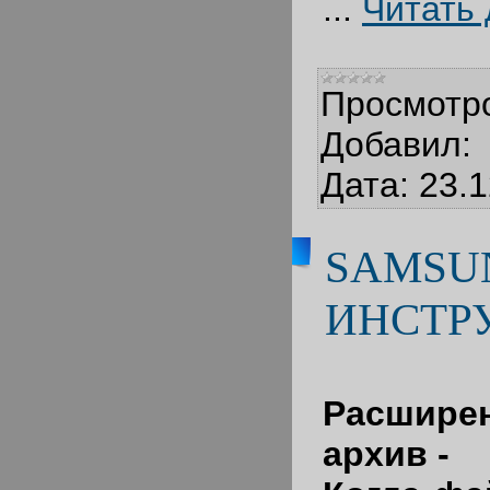
...
Читать
Просмотр
Добавил:
Дата:
23.1
SAMSUN
ИНСТР
Расшир
архив -