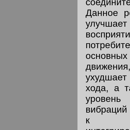
соединит
Данное р
улучш
восприят
потребите
основн
движения
ухудшае
хода, а 
урове
вибраций
к о