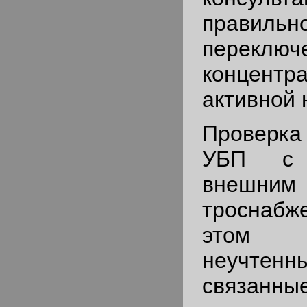
правильн
переключ
концен
активной 
Проверка
УБП с 
внешн
троснабж
этом 
неучтен
связ