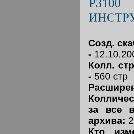
P3100
ИНСТР
Созд. ска
-
12.10.20
Колл. ст
-
560 стр
Расширен
Колличе
за все 
архива:
2
Кто изм