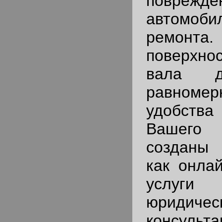
поврежде
автомоб
ремонт
поверхно
вала д
равномер
удобств
Вашег
созданы
как онла
услуг
юридичес
консульт