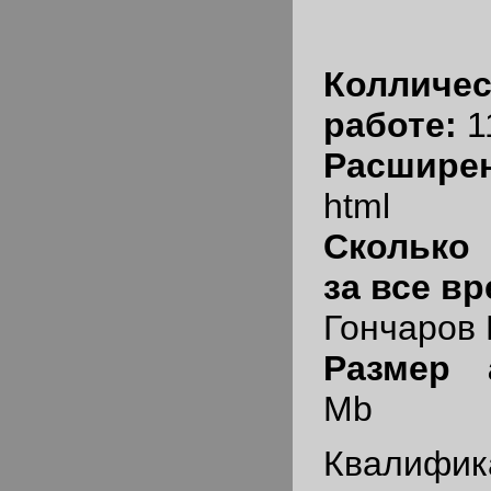
Колличе
работе:
1
Расшире
html
Сколько
за все в
Гончаров 
Размер
Mb
Квалифик