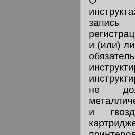
О пр
инструкт
запись
регистрац
и (или) л
обязател
инструк
инструкти
не до
металлич
и гвозд
картрид
принтеро