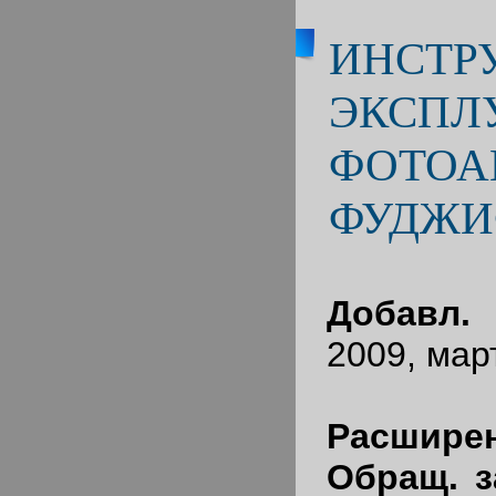
ИНСТР
ЭКСПЛ
ФОТОА
ФУДЖИ
Добавл.
2009, мар
Расширен
Обращ. з