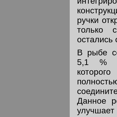
интегрир
констру
ручки отк
только с
остались с
В рыбе с
5,1 % к
котор
полнос
соединит
Данное р
улучш