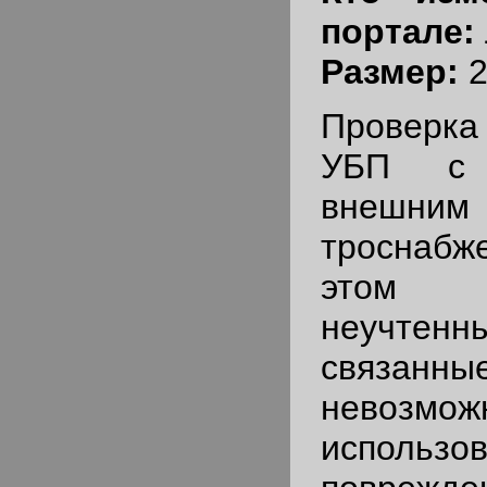
портале:
Размер:
2
Проверка
УБП с 
внешн
троснабж
этом 
неучтен
связ
невозмож
использов