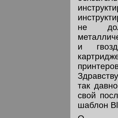
инструк
инструкти
не до
металлич
и гвозд
картрид
принтеро
Здравству
так давно
свой пос
шаблон Blo