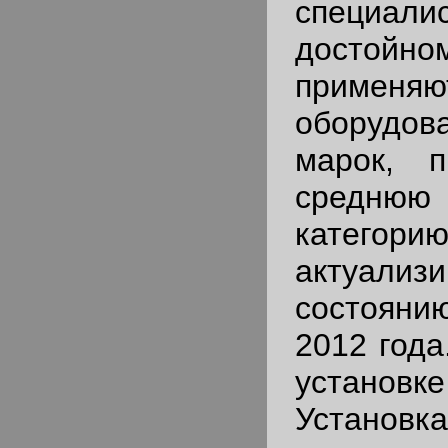
специа
достой
применяю
оборудов
марок, п
средн
катего
актуали
состояни
2012 года
установ
Установ