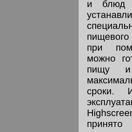
и блюд 
устанавл
специа
пищевого
при пом
можно го
пищу и
максима
сроки. 
эксплуат
Highscre
принят