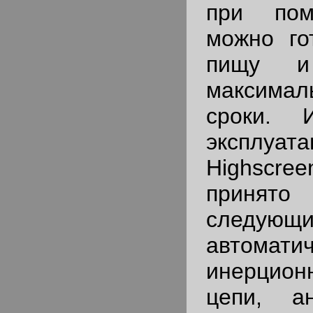
при пом
можно го
пищу и
максима
сроки. 
эксплуат
Highscre
принят
следующи
автомати
инерцио
цепи, 