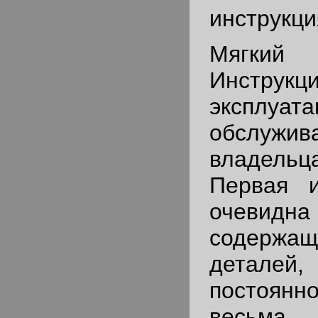
инструкци
Мягки
Инстр
экспл
обслуж
владельц
Первая 
очевидна
содержа
деталей
постоянн
весьма