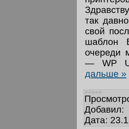
Здравству
так давно
свой пос
шаблон B
очереди 
— WP U
дальше »
Просмотр
Добавил:
Дата:
23.1