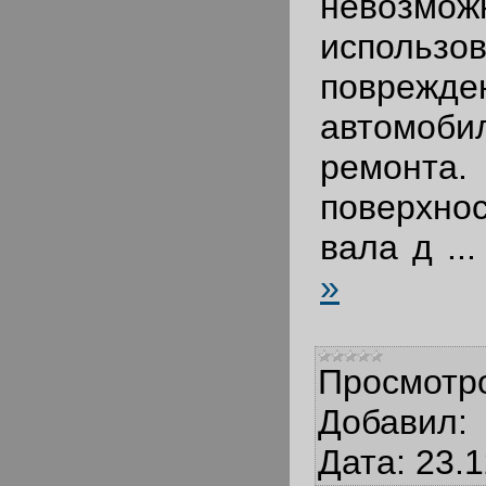
невозмож
использов
поврежде
автомоб
ремонт
поверхно
вала д
..
»
Просмотр
Добавил:
Дата:
23.1