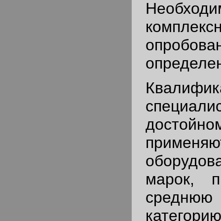
Необходи
комплекс
опроб
определен
Квалифик
специа
достой
применяю
оборудов
марок, п
средн
катего