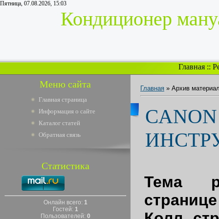
Пятница, 07.08.2026, 15:03
Кондиционер мануа
Главная
::
Р
Меню сайта
Главная
»
Архив материа
Главная страница
CANON
Информация о сайте
Каталог статей
ИНСТР
Обратная связь
Статистика
Тема р
странице
Онлайн всего:
1
Гостей:
1
Колл. ст
Пользователей:
0