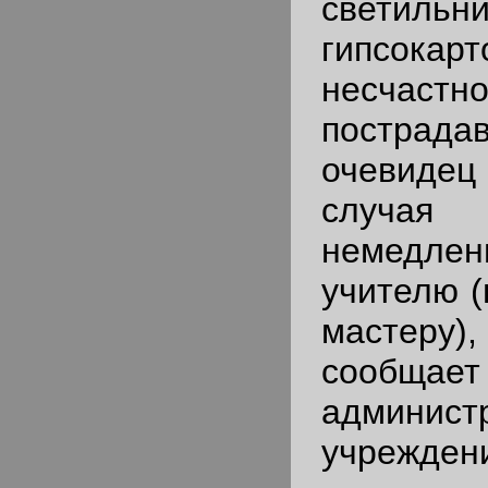
светильн
гипсок
несчас
постра
очевиде
случа
немедле
учителю (
мастер
сообща
админист
учрежден