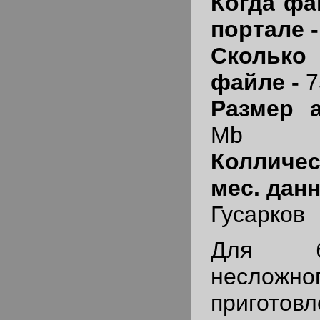
Когда фа
портале 
Скольк
файле -
7
Размер 
Mb
Колличес
мес. дан
Гусарков
Для б
несложно
приготов