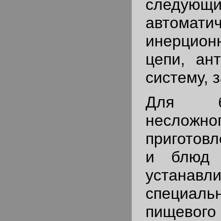
следующи
автомати
инерцио
цепи, ан
систему, 
Для б
несложно
приготов
и блюд 
устанавл
специа
пищевого