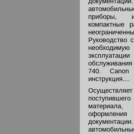
документации
автомобильны
приборы, 
компактные р
неограниче
Руководство 
необходиму
эксплуатац
обслуживани
740. Canon
инструкция....
Осуществляет
поступившег
материала
оформления
документации
автомобильны