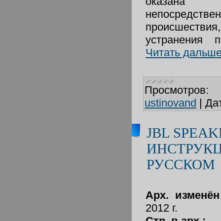
оказана
непосредс
происшеств
устранения 
Читать дальше
Просмотров:
ustinovand
|
Да
JBL SPEA
ИНСТРУКЦ
РУССКОМ
Арх. изменё
2012 г.
Стр. в арх.: