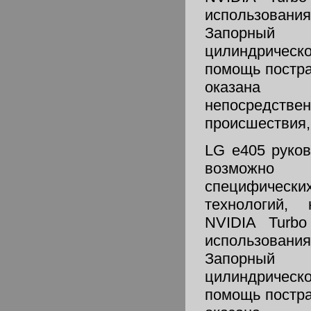
использовани
Запорный
цилиндрическ
помощь постр
оказана
непосредс
происшествия, 
LG e405 руков
возможно
специфическ
технологий, 
NVIDIA Turb
использовани
Запорный
цилиндрическ
помощь постр