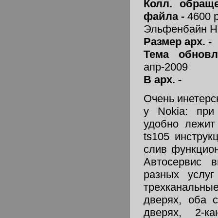
Колл. обраще
файла -
4600 
Эльфенбайн Н
Размер арх. -
Тема обнов
апр-2009
В арх. -
Очень инетерс
у Nokia: при
удобно лежит
ts105 инструк
слив функцио
Автосервис 
разных услуг
трехканальны
дверях, оба 
дверях, 2-к