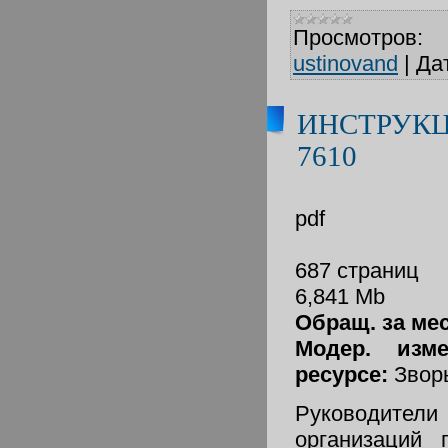
Просмотров:
ustinovand
|
Да
ИНСТРУК
7610
pdf
687 страниц
6,841 Mb
Обращ. за мес
Модер. изм
ресурсе:
Звор
Руководите
организаций 