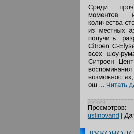
Среди проч
моментов и
количества ст
из местных а
получить раз
Citroen C-Ely
всех шоу-рум
Ситроен Цент
воспомина
возможностях
ош
...
Читать д
Просмотров:
ustinovand
|
Да
РУКОВОДС