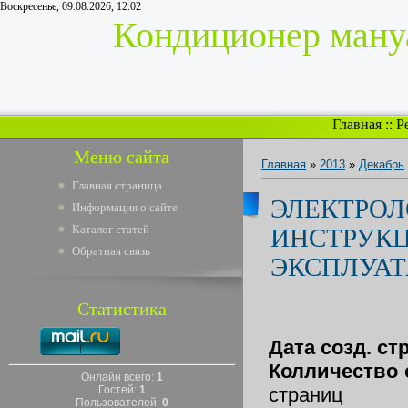
Воскресенье, 09.08.2026, 12:02
Кондиционер мануа
Главная
::
Р
Меню сайта
Главная
»
2013
»
Декабрь
Главная страница
ЭЛЕКТРОЛ
Информация о сайте
Каталог статей
ИНСТРУКЦ
Обратная связь
ЭКСПЛУА
Статистика
Дата созд. ст
Колличество 
Онлайн всего:
1
Гостей:
1
страниц
Пользователей:
0