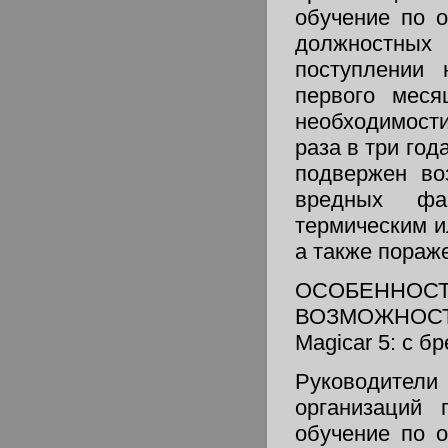
обучение по 
должностны
поступлении 
первого меся
необходимост
раза в три год
подвержен во
вредных фак
термическим и
а также пораж
ОСОБЕННО
ВОЗМОЖНОС
Magicar 5: с бр
Руководите
организаций 
обучение по 