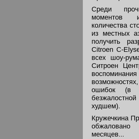
Среди проч
моментов и
количества ст
из местных а
получить раз
Citroen C-Ely
всех шоу-рум
Ситроен Цент
воспомина
возможностях
ошибок (в 
безжалостн
худшем).
Кружечкина П
обжалован
месяцев...