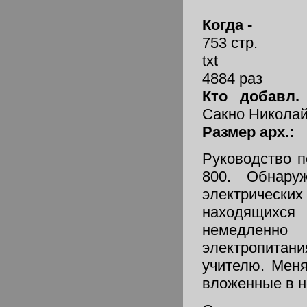
Когда -
753 стр.
txt
4884 раз
Кто добавл.
Сакно Никола
Размер арх.:
Руководство 
800. Обнару
электричес
находящихс
немедленно 
электропитан
учителю. Мен
вложенные в н