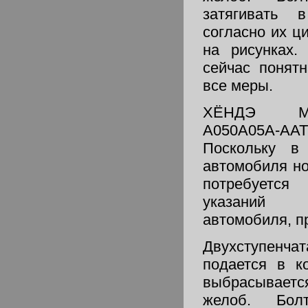
затягивать в
согласно их 
на рисунках.
сейчас понят
все меры.
ХЁНДЭ М
A050A05A-
Поскольку в
автомобиля н
потребуется
указаний 
автомобиля, пр
Двухступен
подается в к
выбрасываетс
желоб. Бол