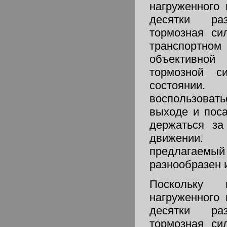
нагруженного
десятки ра
тормозная си
транспортно
объективн
тормозной с
состоянии.
воспользова
выходе и пос
держаться за
движении.
предлагаемый
разнообразен и
Поскольку
нагруженного
десятки ра
тормозная си