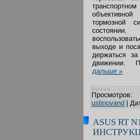
транспортно
объективн
тормозной с
состоянии.
воспользова
выходе и пос
держаться за
движении. 
дальше »
Просмотров:
ustinovand
|
Да
ASUS RT N
ИНСТРУК