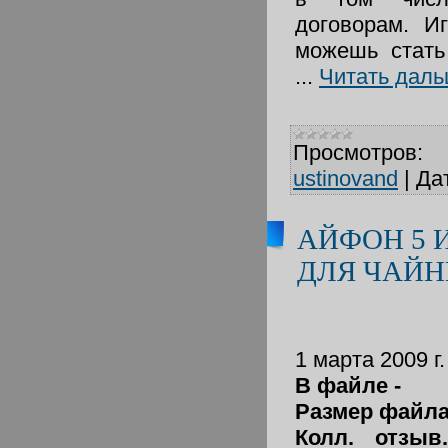
договорам. И
можешь стать
...
Читать даль
Просмотров:
ustinovand
|
Да
АЙФОН 5 
ДЛЯ ЧАЙ
1 марта 2009 г.
В файле -
Размер файл
Колл. отзыв