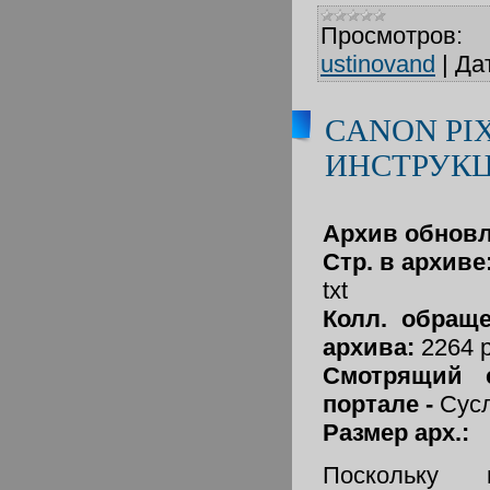
Просмотров:
ustinovand
|
Да
CANON PI
ИНСТРУК
Архив обновл.
Стр. в архиве
txt
Колл. обраще
архива:
2264 
Смотрящий 
портале -
Сус
Размер арх.:
Поскольку