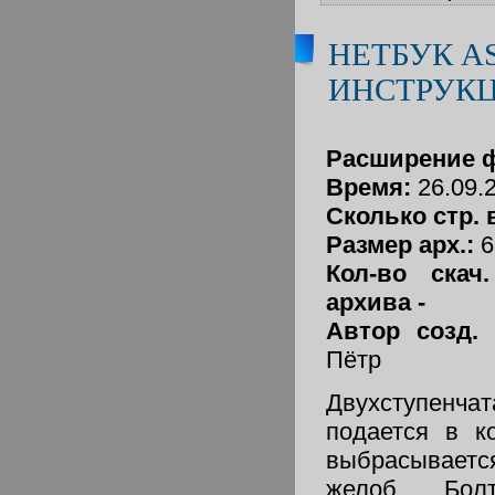
НЕТБУК A
ИНСТРУК
Расширение 
Время:
26.09.
Сколько стр. 
Размер арх.:
6
Кол-во скач
архива -
Автор созд.
Пётр
Двухступен
подается в к
выбрасываетс
желоб. Бол