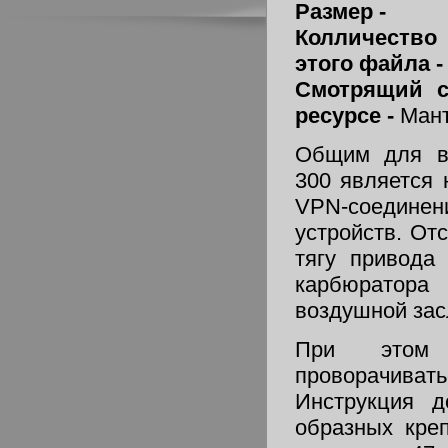
Размер -
Колличеств
этого файла 
Смотрящий с
ресурсе -
Мант
Общим для вс
300 является 
VPN-соедине
устройств. От
тягу привода
карбюратора
воздушной зас
При этом 
проворачив
Инструкция д
образных кре