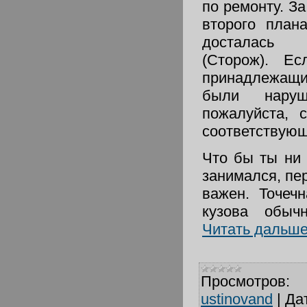
по ремонту. З
второго план
досталась 
(Сторож). Ес
принадлежащи
были наруш
пожалуйста, 
соответствующ
Что бы ты ни
занимался, пе
важен. Точеч
кузова обы
Читать дальше
Просмотров:
ustinovand
|
Да