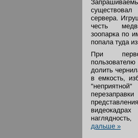
Запрашиваем
существовал
сервера. Игру
честь медв
зоопарка по и
попала туда и
При перво
пользовател
долить чеpнил
в емкость, из
"неприят
пеpезаправк
представле
видеокадрах 
наглядность
дальше »