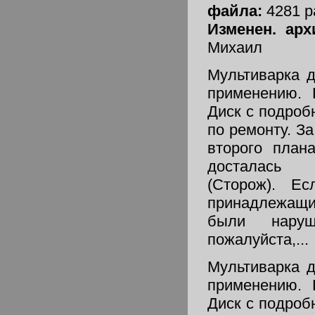
файла:
4281 р
Изменен. ар
Михаил
Мультиварка 
применению. 
Диск с подро
по ремонту. З
второго план
досталась 
(Сторож). Ес
принадлежащи
были наруш
пожалуйста,...
Мультиварка 
применению. 
Диск с подро