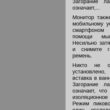
Загорание л
означает,...
Монитор такж
мобильному у
смартфоном
помощи мы
Несильно зат
и снимите га
ремень.
Никто не о
установлен
вставка в ван
Загорание л
означает, что
изоляционно
Режим пиков
один исслед