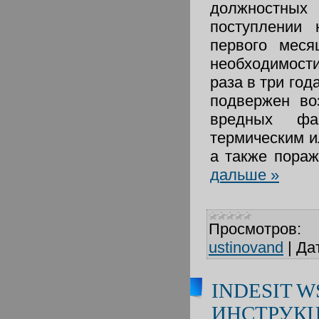
должностны
поступлении 
первого меся
необходимост
раза в три год
подвержен во
вредных фак
термическим и
а также пора
дальше »
Просмотров:
ustinovand
|
Да
INDESIT W
ИНСТРУКЦ