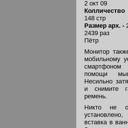
2 окт 09
Колличество
148 стр
Размер арх. -
2439 раз
Пётр
Монитор такж
мобильному у
смартфоном
помощи мы
Несильно зат
и снимите га
ремень.
Никто не о
установлен
вставка в ван