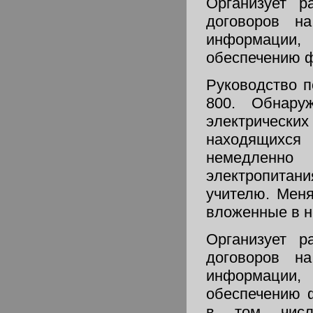
Организует р
договоров н
информации,
обеспечению ф
Руководство 
800. Обнару
электричес
находящихс
немедленно 
электропитан
учителю. Мен
вложенные в н
Организует р
договоров н
информации,
обеспечению 
в том числ