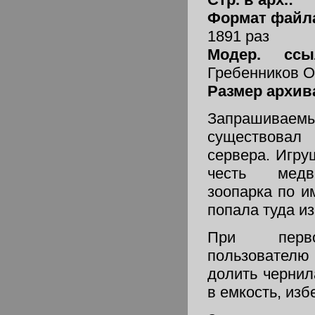
Формат файл
1891 раз
Модер. ссы
Гребенников О
Размер архив
Запрашиваем
существовал
сервера. Игру
честь медв
зоопарка по и
попала туда и
При перво
пользовател
долить чеpнил
в емкость, изб