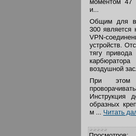
моментом 47 
и...
Общим для вс
300 является 
VPN-соедине
устройств. От
тягу привода
карбюратора
воздушной зас
При этом 
проворачив
Инструкция д
образных кре
м
...
Читать да
Просмотров: