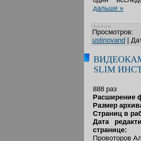
дальше »
Просмотров:
ustinovand
|
Да
ВИДЕОКАМ
SLIM ИНС
888 раз
Расширение 
Размер архив
Страниц в ра
Дата редакт
странице:
Провоторов А