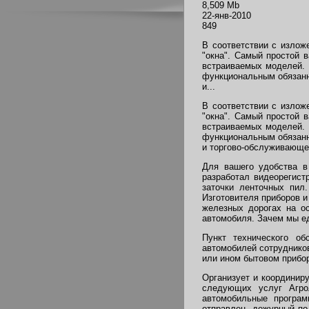
8,509 Mb
22-янв-2010
849
В соответствии с излож
"окна". Самый простой 
встраиваемых моделей. 
функциональным обязанн
и...
В соответствии с излож
"окна". Самый простой 
встраиваемых моделей. 
функциональным обязанн
и торгово-обслуживающе
Для вашего удобства в
разработал видеорегист
заточки ленточных пил
Изготовителя приборов 
железных дорогах на о
автомобиля. Зачем мы ед
Пункт технического о
автомобилей сотруднико
или ином бытовом прибо
Организует и координир
следующих услуг Агрол
автомобильные програм
отправлен, дежурный по