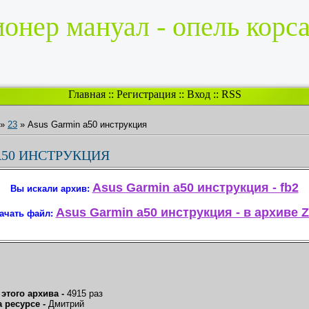
онер мануал - опель корса
Главная
::
Регистрация
::
Вход
::
RSS
»
23
» Asus Garmin a50 инструкция
A50 ИНСТРУКЦИЯ
Asus Garmin a50 инструкция - fb2
Вы искали архив:
Asus Garmin a50 инструкция - в архиве Z
ачать файл:
 этого архива -
4915 раз
 ресурсе -
Дмитрий