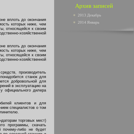
Архив записей
2013 Декабрь
оне вплоть до окончания
2014 Январь
мость которых ниже, чем
ы, относящейся к своим
одственно-хозяйственной
оне вплоть до окончания
мость которых ниже, чем
ы, относящейся к своим
одственно-хозяйственной
средств, производитель
 понадобится станок для
яется добровольной для
рений в эксплуатацию на
 у официального дилера
обилей клиентов и для
нием специалистов о том
длинителю.
ндаторам торговых мест)
то программы, скачать
 почему-либо не будет
о по соседней станции и