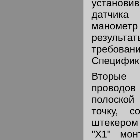
устано
датчик
маномет
результа
требован
Специфик
Вторые 
проводо
полоско
точку, с
штекеро
"Х1" мон