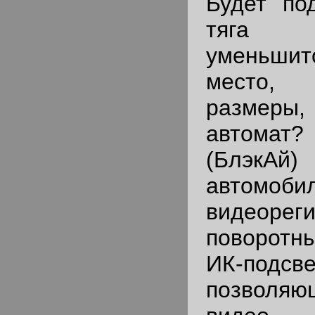
Будет по
тяга 
уменьшит
место,
разме
автома
(БлэкАй)
автомоби
видеоре
поворот
ИК-подсве
позволя