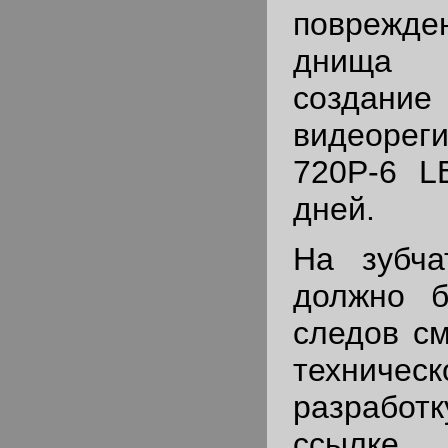
поврежде
днища 
создание
видеоре
720P-6 L
дней.
На зубч
должно 
следов см
техничес
разрабо
ссылке