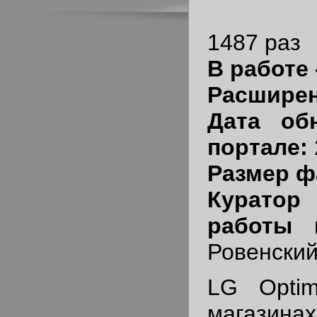
1487 раз
В работе 
Расшире
Дата об
портале:
Размер ф
Курат
работы 
Ровенски
LG Opti
магазинах