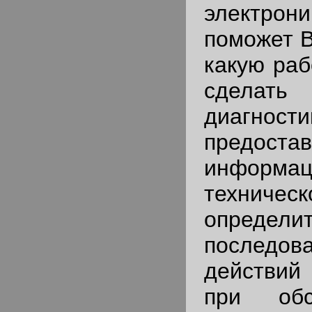
электрони
поможет В
какую раб
сделать
диагн
предостав
инфо
техничес
определи
последова
действий
при обс