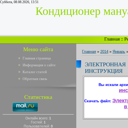
Суббота, 08.08.2026, 13:51
Кондиционер мануа
Главная
::
Р
Меню сайта
Главная
»
2014
»
Январь
Главная страница
ЭЛЕКТРО
Информация о сайте
ИНСТРУКЦИЯ
Каталог статей
Обратная связь
Вы искали арх
инс
Статистика
Элект
Скачать файл:
в
Онлайн всего:
1
Гостей:
1
Пользователей:
0