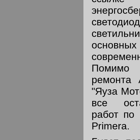
энергосб
светодио
светильн
основны
совреме
Помимо 
ремонта 
"Яуза Мот
все ост
работ по 
Primera.