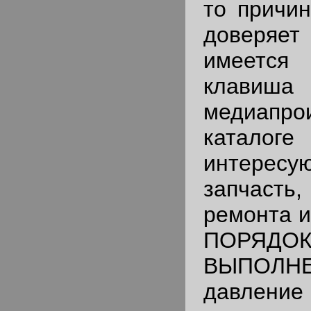
то причи
доверяет
имеется
клавиша
медиапро
каталог
интере
запчаст
ремонта и
ПОРЯДО
ВЫПОЛНЕ
давле