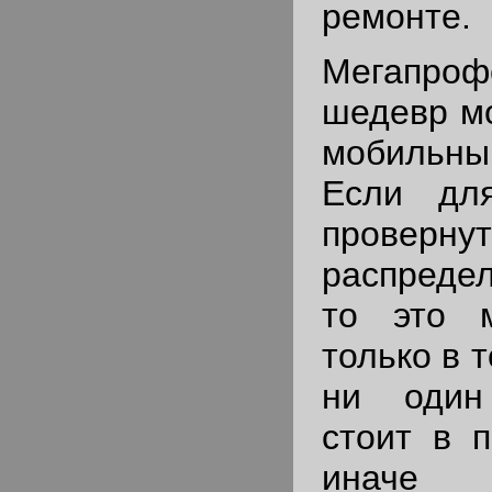
ремонте.
Мегапроф
шедевр мо
мобильн
Если дл
провернут
распреде
то это 
только в 
ни один
стоит в 
иначе 