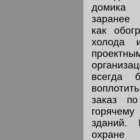
домика
заранее 
как обог
холода 
проектны
организ
всегда 
воплотить
заказ п
горячему
зданий. 
охра