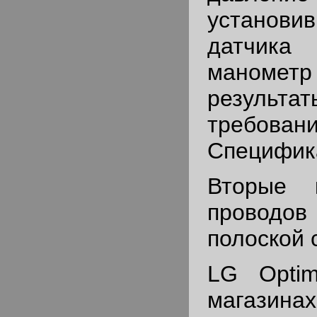
устано
датчик
маномет
результа
требован
Специфик
Вторые 
проводо
полоской 
LG Opti
магазинах