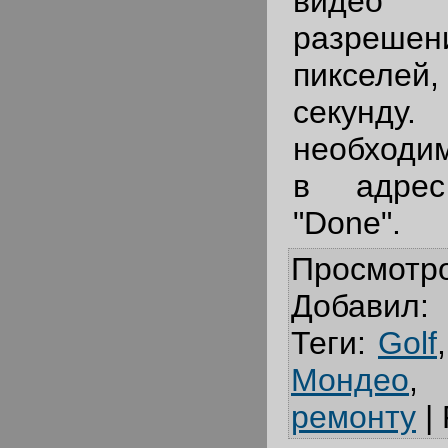
видео
разреше
пикселей,
секунд
необходи
в адре
"Done".
Просмотр
Добавил
:
Теги
:
Golf
Мондео
ремонту
|