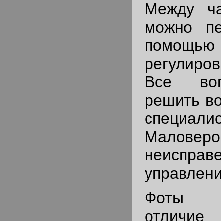
Между ч
можно пе
помощ
регулиров
Все во
решить во
специалис
Малове
неисп
управлени
Фоты к
отличие 