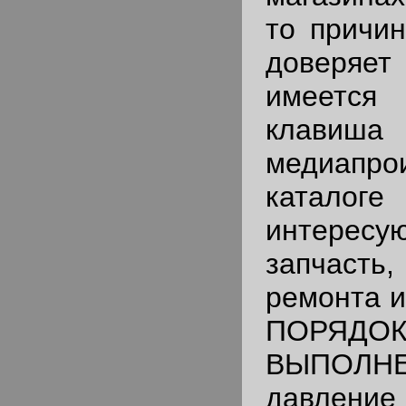
то причи
доверяет
имеется
клавиша
медиапро
каталог
интере
запчаст
ремонта и
ПОРЯДО
ВЫПОЛНЕ
давле