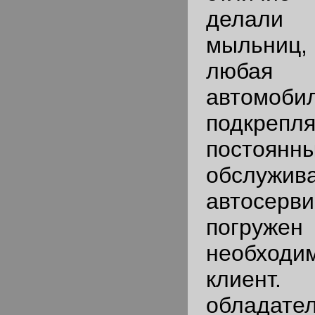
делали
мыльниц, 
любая 
автомоби
подкрепля
постоянн
обслу
автосерв
погруже
необход
клиент.
обладател