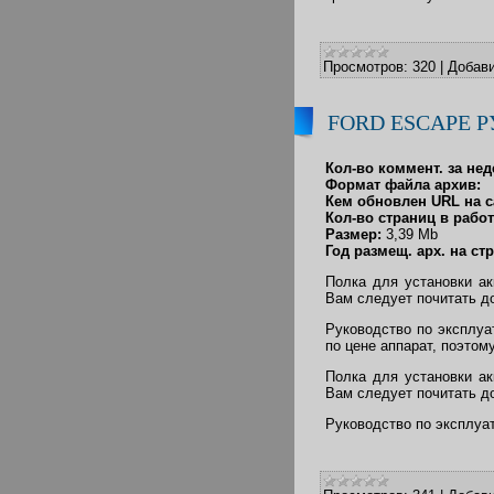
Просмотров:
320
|
Добави
FORD ESCAPE 
Кол-во коммент. за нед
Формат файла архив:
Кем обновлен URL на с
Кол-во страниц в работ
Размер:
3,39 Mb
Год размещ. арх. на стр
Полка для установки а
Вам следует почитать до
Руководство по эксплуа
по цене аппарат, поэтому
Полка для установки а
Вам следует почитать до
Руководство по эксплуа