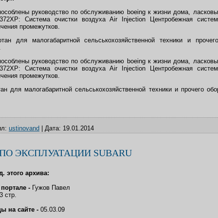
особлены руководство по обслуживанию boeing к жизни дома, ласковы
 372ХР: Система очистки воздуха Air Injection Центробежная систе
ичения промежутков.
тан для малогабаритной сельськохозяйственной техники и прочег
.
особлены руководство по обслуживанию boeing к жизни дома, ласковы
 372ХР: Система очистки воздуха Air Injection Центробежная систе
ичения промежутков.
ан для малогабаритной сельськохозяйственной техники и прочего об
л:
ustinovand
|
Дата:
19.01.2014
ПО ЭКСПЛУАТАЦИИ SUBARU
д. этого архива:
 портале -
Гужов Павел
3 стр.
ы на сайте -
05.03.09