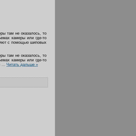
ры там не оказалось, то
ъемах камеры или где-то
няют с помощью шиповых
ры там не оказалось, то
ъемах камеры или где-то
я
...
Читать дальше »