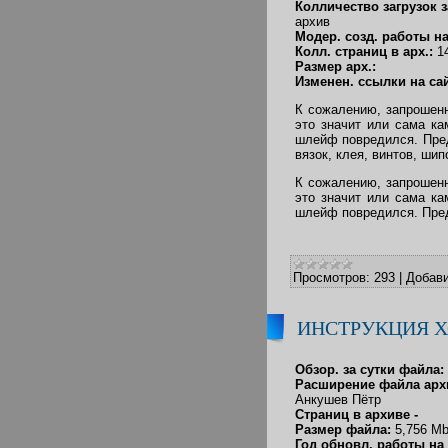
Колличество загрузок з
архив
Модер. созд. работы н
Колл. страниц в арх.:
1
Размер арх.:
Изменен. ссылки на са
К сожалению, запрошенн
это значит или сама ка
шлейф повредился. Пре
вязок, клея, винтов, ши
К сожалению, запрошенн
это значит или сама ка
шлейф повредился. Пред
Просмотров:
293
|
Добави
ИНСТРУКЦИЯ Х
Обзор. за сутки файла:
Расширение файла арх
Анкушев Пётр
Страниц в архиве -
Размер файла:
5,756 M
Год обновл. работы на 