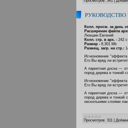
Просмотров:
341
|
Добави
РУКОВОДСТВО 
Колл. просм. за день э
Расширение файла арх
Люкшин Евгений
Колл. стр. в арх. -
242 с
Размер -
8,301 Mb
Размещ. загр. на стр.:
1
Исчезновение "эффекта
Его Вы вряд ли встретит
А паркетная доска — эт
пород дерева и тонкий сл
Исчезновение "эффекта
Его Вы вряд ли встретит
А паркетная доска — эт
пород дерева и тонкий 
несколькими слоями лак
Просмотров:
311
|
Добави