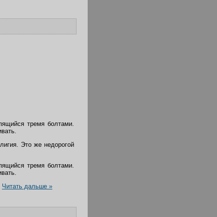
пящийся тремя болтами.
ивать.
лигия. Это же недорогой
пящийся тремя болтами.
ивать.
.
Читать дальше »