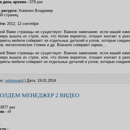
а день архива -
579 раз
а ресурсе:
Хоменко Владимир
49 страниц
йте:
2012, 12 сентября
ой Вами страницы не существует. Важное замечание: если вашей каме
мера вышла из строя, или, что более вероятно, отошел контакт в раз
дметы мебели собирают из отдельных деталей и узлов, которые соеди
пов, металлических стяжек и др. Вначале собирают каркас,...
ой Вами страницы не существует. Важное замечание: если вашей каме
мера вышла из строя, или, что более вероятно, отошел контакт в раз
меты мебели собирают из отдельных деталей и узлов, которые соедин
л:
ustinovand
|
Дата:
19.01.2014
ОЛДЕМ МЕНЕДЖЕР 2 ВИДЕО
3877 раз
ив -
rtf
b
стр.: