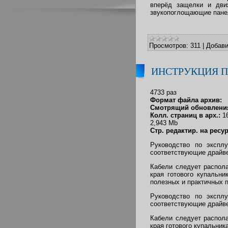
вперёд защелки и дви
звукопоглощающие пане
Просмотров:
311
|
Добави
ИНСТРУКЦИЯ П
4733 раз
Формат файла архив:
Смотрящий обновления
Колл. страниц в арх.:
1
2,943 Mb
Стр. редактир. на ресу
Руководство по эксплу
соответствующие драйве
Кабели следует распол
края готового купальн
полезных и практичных по
Руководство по эксплу
соответствующие драйве
Кабели следует распол
края готового купальник