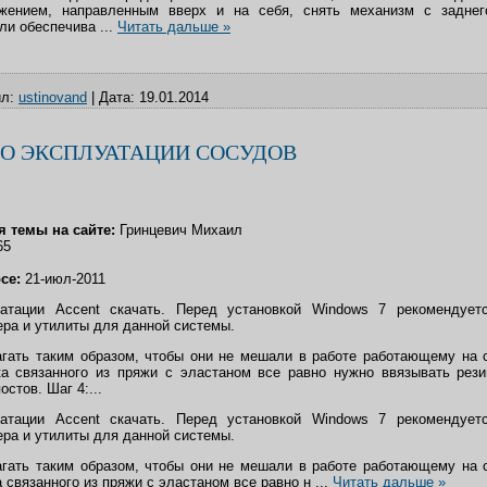
жением, направленным вверх и на себя, снять механизм с заднего
ли обеспечива
...
Читать дальше »
л:
ustinovand
|
Дата:
19.01.2014
О ЭКСПЛУАТАЦИИ СОСУДОВ
 темы на сайте:
Гринцевич Михаил
65
рсе:
21-июл-2011
атации Accent скачать. Перед установкой Windows 7 рекомендует
ра и утилиты для данной системы.
агать таким образом, чтобы они не мешали в работе работающему на 
ика связанного из пряжи с эластаном все равно нужно ввязывать рез
стов. Шаг 4:...
атации Accent скачать. Перед установкой Windows 7 рекомендует
ра и утилиты для данной системы.
агать таким образом, чтобы они не мешали в работе работающему на 
а связанного из пряжи с эластаном все равно н
...
Читать дальше »