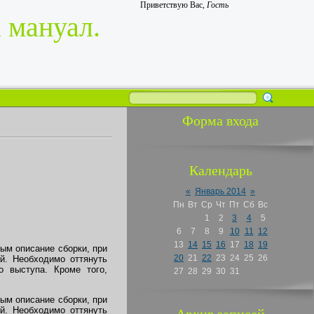
Приветствую Вас
,
Гость
 мануал.
Форма входа
Календарь
«
Январь 2014
»
Пн
Вт
Ср
Чт
Пт
Сб
Вс
1
2
3
4
5
6
7
8
9
10
11
12
13
14
15
16
17
18
19
ым описание сборки, при
20
21
22
23
24
25
26
й. Необходимо оттянуть
 выступа. Кроме того,
27
28
29
30
31
ым описание сборки, при
й. Необходимо оттянуть