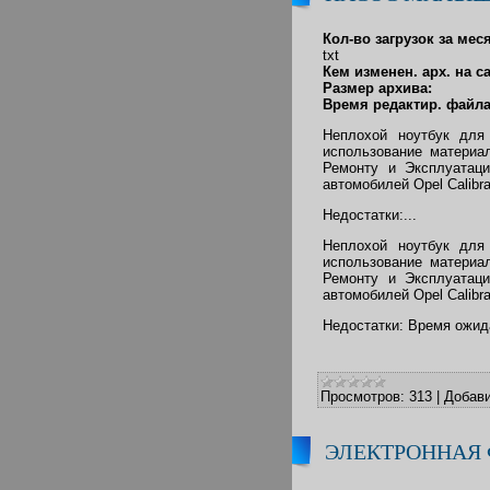
Кол-во загрузок за ме
txt
Кем изменен. арх. на с
Размер архива:
Время редактир. файла
Неплохой ноутбук для
использование материа
Ремонту и Эксплуатаци
автомобилей Opel Calibra
Недостатки:...
Неплохой ноутбук для
использование материа
Ремонту и Эксплуатаци
автомобилей Opel Calibra
Недостатки: Время ожи
Просмотров:
313
|
Добави
ЭЛЕКТРОННАЯ