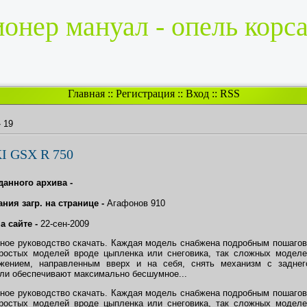
онер мануал - опель корса
Главная
::
Регистрация
::
Вход
::
RSS
»
19
 GSX R 750
данного архива -
ния загр. на странице -
Агафонов 910
а сайте -
22-сен-2009
ное руководство скачать. Каждая модель снабжена подробным пошагов
простых моделей вроде цыпленка или снеговика, так сложных моделе
жением, направленным вверх и на себя, снять механизм с заднего
ли обеспечивают максимально бесшумное...
ное руководство скачать. Каждая модель снабжена подробным пошагов
простых моделей вроде цыпленка или снеговика, так сложных моделе