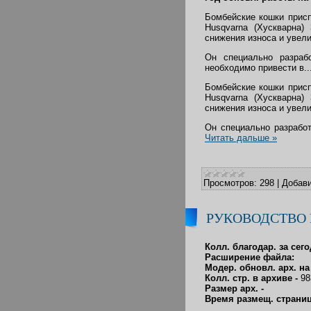
Бомбейские кошки присп
Husqvarna (Хускварна)
снижения износа и увел
Он специально разрабо
необходимо привести в..
Бомбейские кошки присп
Husqvarna (Хускварна)
снижения износа и увел
Он специально разработ
Читать дальше »
Просмотров:
298
|
Добави
РУКОВОДСТВО 
Колл. благодар. за сего
Расширение файла:
Модер. обновл. арх. на
Колл. стр. в архиве -
98
Размер арх. -
Время размещ. страниц