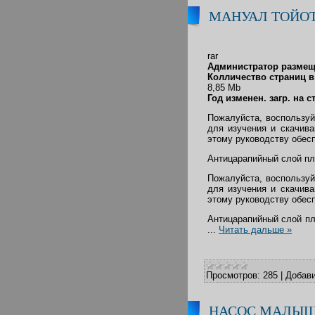
МАНУАЛ ТОЙО
rar
Администратор размеще
Колличество страниц в 
8,85 Mb
Год изменен. загр. на 
Пожалуйста, воспользуй
для изучения и скачива
этому руководству обес
Антицарапийный слой пл
Пожалуйста, воспользуй
для изучения и скачива
этому руководству обес
Антицарапийный слой пл
...
Читать дальше »
Просмотров:
285
|
Добави
НАСОС МАЛЫШ