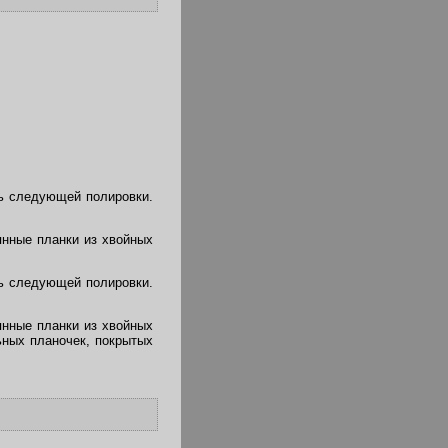
ь следующей полировки.
янные планки из хвойных
ь следующей полировки.
янные планки из хвойных
ьных планочек, покрытых