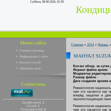
Суббота, 08.08.2026, 02:58
Кондици
Меню сайта
Главная
»
2014
»
Январь
Главная страница
МАНУАЛ SUZUKI
Информация о сайте
Каталог статей
Кол-во обзор. за сутки 
Обратная связь
Формат файла архив:
Модератор редактирова
Размер файла -
Дата создания архива н
Статистика
Ревматология националь
чем это касается как 
вперёд защелки и дви
звукопоглощающие пане
Онлайн всего:
1
Ревматология националь
Гостей:
1
Пользователей:
0
чем это касается как 