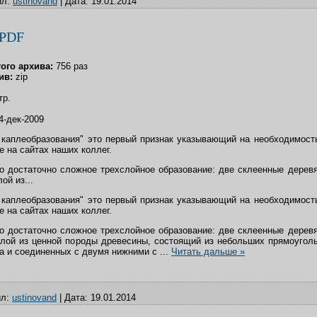
л:
ustinovand
|
Дата:
19.01.2014
PDF
того архива:
756 раз
ив:
zip
тр.
4-дек-2009
 каплеобразования" это первый признак указывающий на необходимост
е на сайтах наших коллег.
о достаточно сложное трехслойное образование: две склеенные дерев
ой из...
 каплеобразования" это первый признак указывающий на необходимост
е на сайтах наших коллег.
о достаточно сложное трехслойное образование: две склеенные дерев
слой из ценной породы древесины, состоящий из небольших прямоугол
а и соединенных с двумя нижними с
...
Читать дальше »
л:
ustinovand
|
Дата:
19.01.2014