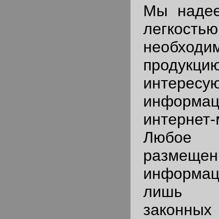
Мы надее
легкос
необх
прод
интересу
информа
интернет-
Любое и
размеще
информа
лишь 
законных