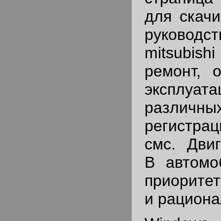
для скачи
руководс
mitsubishi
ремонт, 
эксплуат
различ
регистрац
смс. Двиг
В автомо
приоритет
и рациона