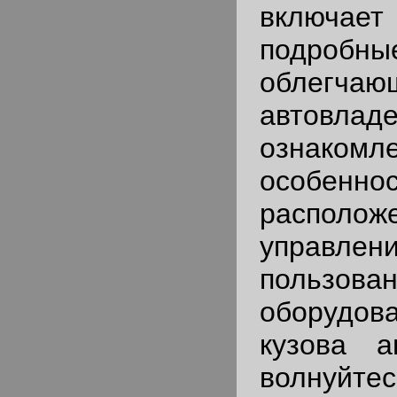
включ
подробны
облегчаю
автовлад
ознак
особенно
располо
упра
пользова
оборудов
кузова а
волнуйт