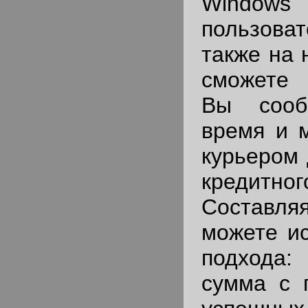
Windows 
пользова
также на 
сможете 
Вы сооб
время и м
курьером 
кредитн
Составл
можете ис
подхода:
сумма с 