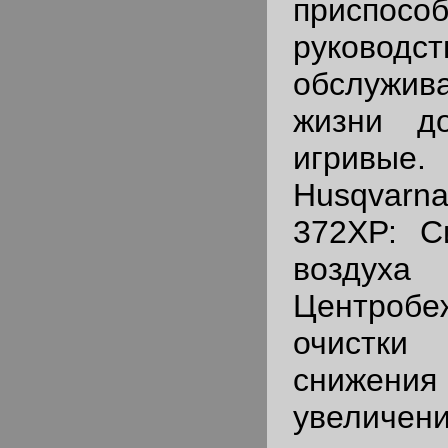
приспосо
руков
обслужив
жизни до
игривые
Husqvarn
372ХР: С
воздуха 
Центроб
очистки
снижен
увеличени