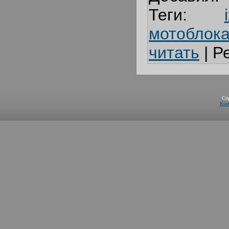
Теги
:
мотоблок
читать
|
Р
Co
Кон