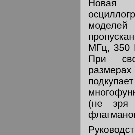
Нова
осциллог
моделей
пропускан
МГц, 350 
При сво
размерах
подкупает
многофун
(не зря
флагманом
Руково