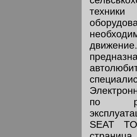
сельськох
техник
оборудо
необходи
движе
предна
автол
специа
Электронн
по р
эксплуата
SEAT TO
страница