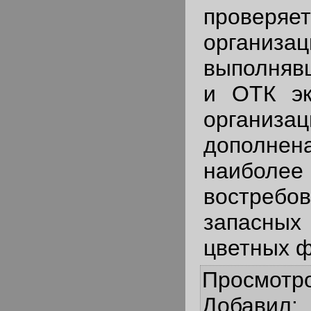
прове
организац
выполняв
и ОТК эк
организ
дополне
наиболее
востребо
запасн
цветных ф
Просмотр
Добавил
: