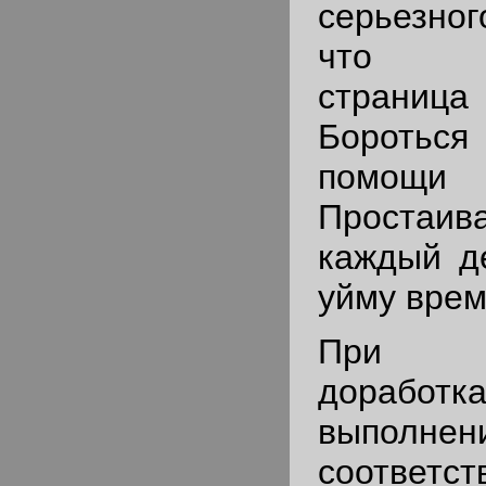
серьезно
что за
страница
Бороться
помощи
Простаи
каждый д
уйму врем
При п
доработ
выполнен
соответс