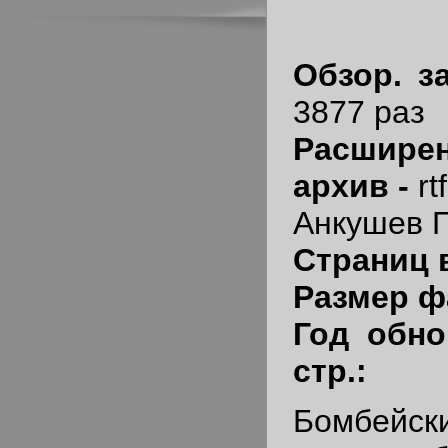
Обзор. з
3877 раз
Расшир
архив -
rtf
Анкушев 
Страниц в
Размер ф
Год обно
стр.:
Бомбей