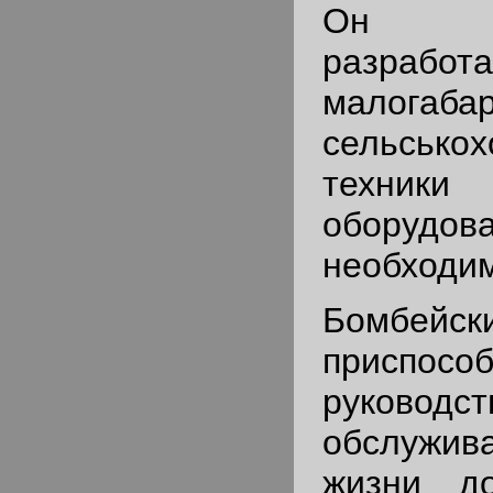
Он сп
разра
малогаба
сельськох
техник
оборудо
необходим
Бомбей
приспосо
руков
обслужив
жизни до