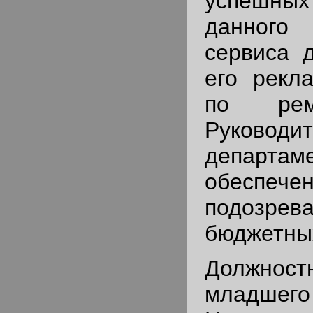
успеш
данного
сервиса 
его рекла
по рем
Руководи
департам
обеспече
подозрева
бюджетных
Должност
младшег