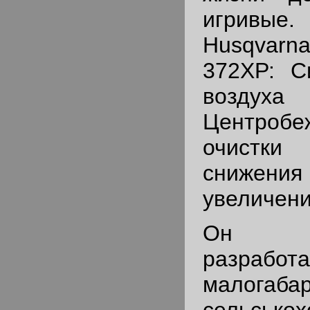
игривые
Husqvarn
372ХР: С
воздуха 
Центроб
очистки
снижен
увеличени
Он сп
разра
малогаба