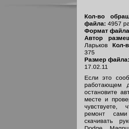
Кол-во обра
файла:
4957 р
Формат файла
Автор размещ
Ларьков
Кол-
375
Размер файла
17.02.11
Если это сооб
работающем д
остановите ав
месте и прове
чувствуете, 
ремонт сами
скачивать ру
Dodge Magnu