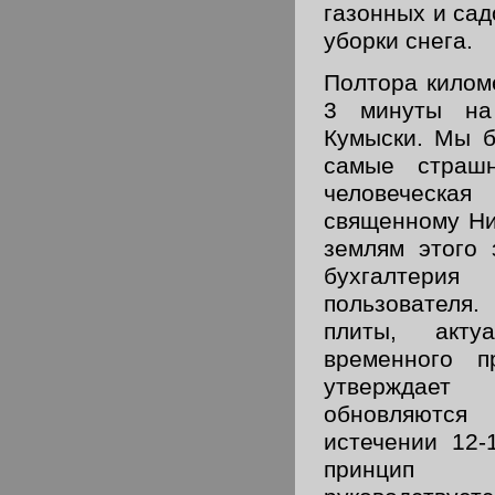
газонных и сад
уборки снега.
Полтора килом
3 минуты на
Кумыски. Мы бу
самые страш
человеческ
священному Ни
землям этого з
бухгалтер
пользователя
плиты, акту
временного пр
утверждает
обновляются
истечении 12-
принцип р