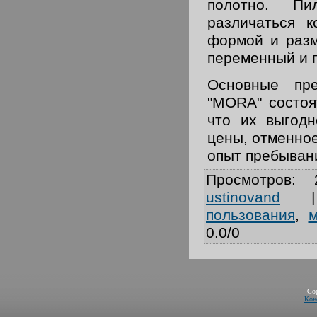
полотно. Пи
различаться к
формой и разм
переменный и 
Основные пре
"MORA" состоят
что их выгодн
цены, отменное
опыт пребывани
Просмотров
:
ustinovand
пользования
,
м
0.0
/
0
Co
Кон