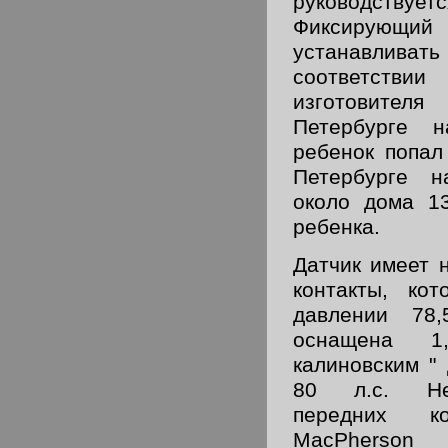
руководст
Фиксирующий
устанавлива
соответств
изготовителя
Петербурге 
ребенок попал
Петербурге н
около дома 1
ребенка.
Датчик име­ет
контакты, кот
давлении 78,
оснащена 
калиновским "
80 л.с. Нез
передних к
MacPherson