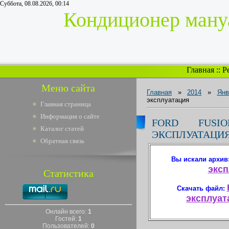
Суббота, 08.08.2026, 00:14
Кондиционер мануа
Главная
::
Р
Меню сайта
Главная
»
2014
»
Янв
эксплуатация
Главная страница
Информация о сайте
FORD FUS
Каталог статей
ЭКСПЛУАТАЦИ
Обратная связь
Вы искали архив
эксп
Статистика
Скачать файл:
эксплуата
Онлайн всего:
1
Гостей:
1
Пользователей:
0