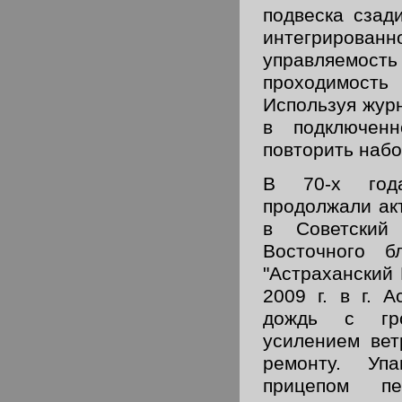
подвеска сзад
интегрированн
управляем
проходимос
Используя жур
в подключен
повторить набо
В 70-х год
продолжали ак
в Советски
Восточного 
"Астраханский
2009 г. в г. 
дождь с гр
усилением вет
ремонту. Уп
прицепом пе