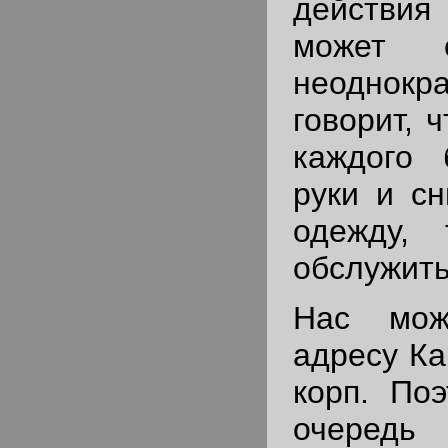
действи
может о
неоднокра
говорит, 
каждого 
руки и с
одежду,
обслужить
Нас мож
адресу Ка
корп. По
очередь