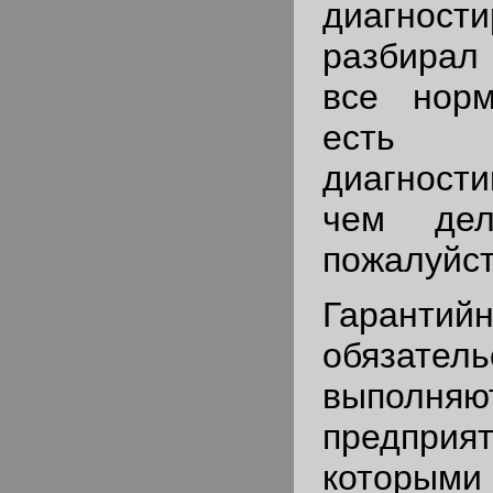
диагности
разбирал 
все нор
есть 
диагности
чем дел
пожалуйст
Гарантий
обязатель
выполняю
предпр
которым