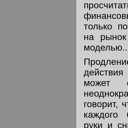
просч
финансов
только по
на рынок
моделью..
Продл
действи
может о
неоднокра
говорит, 
каждого 
руки и с