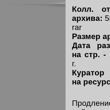
Колл. о
архива:
5
rar
Размер ар
Дата ра
на стр. -
г.
Куратор 
на ресур
Продл