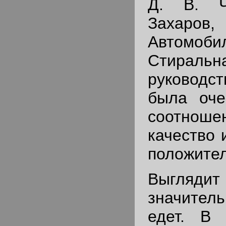
Д. В. Ч
Захаров,
Автомобил
Стираль
руковод
была оче
соотно
качество 
положител
Выгл
значител
едет. В 