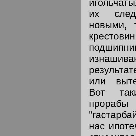
игольчаты
их след
новыми, 
кресто
подшип
изнаш
результат
или выте
Вот так
про
"гастарба
нас ипоте