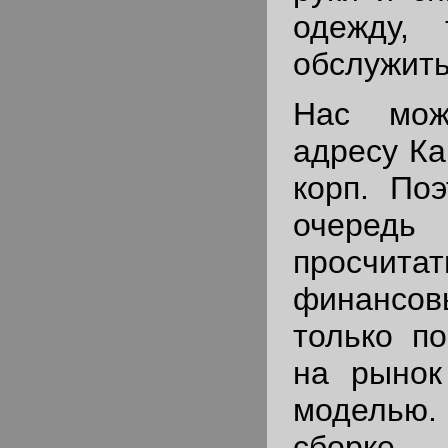
одежду,
обслужить
Нас мож
адресу Ка
корп. По
очередь
просч
финансов
только по
на рынок
моделью.
сборке 