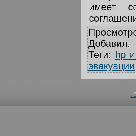
имеет со
соглашени
Просмотр
Добавил
:
Теги
:
hp и
эвакуации
Co
Кон