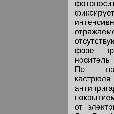
фотоноси
фиксиру
интенси
отражаемо
отсутств
фазе пр
носитель 
По пр
кастрюля
антиприг
покрытие
от электр