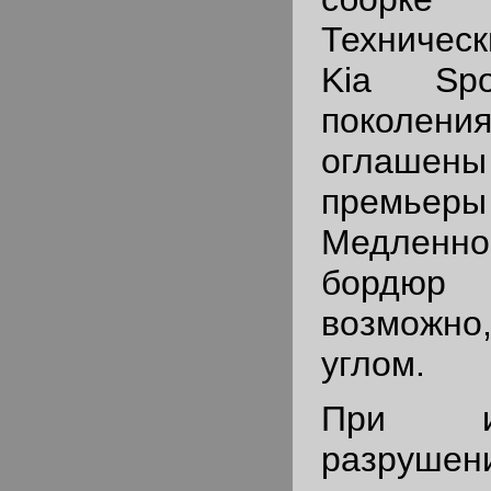
Техническ
Kia Spo
покол
оглаше
премьеры 
Медленно
бордю
возможн
углом.
При и
разруше