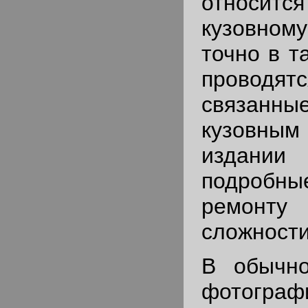
относитс
кузовному
точно в т
проводя
связанны
кузовны
издани
подробные
ремон
сложности
В обычно
фотог