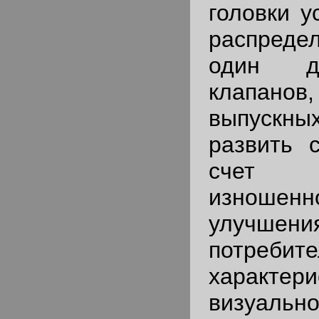
головки у
распредел
один д
клапанов
выпускн
развить 
счет 
изношен
улуч
потребите
характер
визуальн