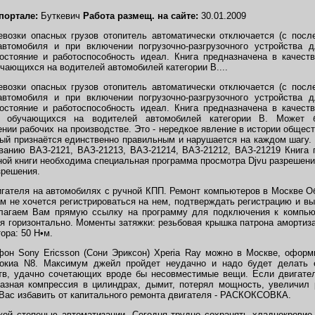
 портале:
Буткевич
Работа размещ. на сайте:
30.01.2009
возки опасных грузов отопитель автоматически отключается (с посл
автомобиля и при включении погрузочно-разгрузочного устройства д
стояние и работоспособность идеал. Книга предназначена в качеств
чающихся на водителей автомобилей категории В....
возки опасных грузов отопитель автоматически отключается (с посл
автомобиля и при включении погрузочно-разгрузочного устройства д
стояние и работоспособность идеал. Книга предназначена в качеств
 обучающихся на водителей автомобилей категории В. Может б
нии рабочих на производстве. Это - нередкое явление в истории общес
рый признаётся единственно правильным и нарушается на каждом шагу. 
ванию ВАЗ-2121, ВАЗ-21213, ВАЗ-21214, ВАЗ-21212, ВАЗ-21219 Книга
ной книги необходима специальная программа просмотра Djvu разрешени
зрешения.
вигателя на автомобилях с ручной КПП. Ремонт компьютеров в Москве 
м не хочется регистрироваться на нем, подтверждать регистрацию и вы
длагаем Вам прямую ссылку на программу для подключения к компьют
я горизонтально. Моменты затяжки: резьбовая крышка патрона амортиза
ора: 50 Н•м.
он Sony Ericsson (Сони Эриксон) Xperia Ray можно в Москве, оформи
Нокиа N8. Максимум джейл пройдет неудачно и надо будет делать е
тв, удачно сочетающих вроде бы несовместимые вещи. Если двигател
 разная компрессия в цилиндрах, дымит, потерял мощность, увеличил 
 Вас избавить от капитального ремонта двигателя - РАСКОКСОВКА.
кой степенью автоматизации. Сегодня трудно сохранять хладнокровие