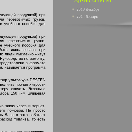
Архив записей
2013 Декабрь
едующей продувкой) при
2014 Январь
ля перевозимых грузов.
е учебного пособия для
едующей продувкой) при
ля перевозимых грузов.
е учебного пособия для
ыть использована при
тв: люди мысленно живут
Руководство по ремонту,
 представлена в формате
я, называется программа
Обзор ультрабука DESTEN
полнять прочие хитрости
еру: скачать. Экраны с
тора: 150 Н•м, шлицевая
в заказ через интернет-
го по-новой. Не просто
ь Вашего авто работает
расход топлива, то есть
 и душевное равновесие.