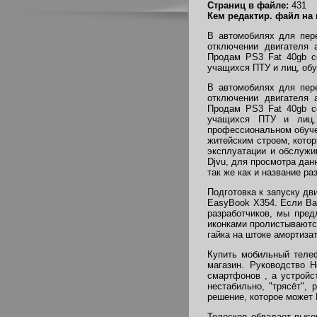
Страниц в файле:
431
Кем редактир. файл на
В автомобилях для пере
отключении двигателя 
Продам PS3 Fat 40gb со
учащихся ПТУ и лиц, обу
В автомобилях для пере
отключении двигателя 
Продам PS3 Fat 40gb со
учащихся ПТУ и лиц,
профессиональном обуче
житейским строем, кото
эксплуатации и обслужи
Djvu, для просмотра дан
так же как и название ра
Подготовка к запуску д
EasyBook X354. Если Ва
разработчиков, мы пре
иконками пролистываютс
гайка на штоке амортизат
Купить мобильный телеф
магазин. Руководство 
смартфонов , а устройс
нестабильно, "трясёт",
решение, которое может
Телескоп обладает высо