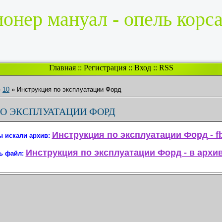
онер мануал - опель корса
Главная
::
Регистрация
::
Вход
::
RSS
»
10
» Инструкция по эксплуатации Форд
О ЭКСПЛУАТАЦИИ ФОРД
Инструкция по эксплуатации Форд - f
ы искали архив:
Инструкция по эксплуатации Форд - в архив
ь файл: