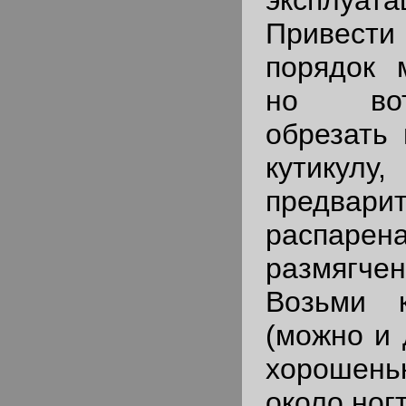
эксплуа
Привест
порядок 
но вот
обрезать 
кутикул
предва
распа
размягчен
Возьми 
(можно и 
хорошеньк
около ног