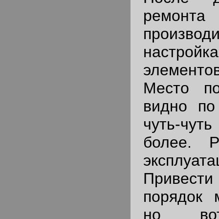
ремонт
произво
настрой
элемент
Место по
видно по
чуть-чуть
более. Р
эксплуа
Привест
порядок 
но вот