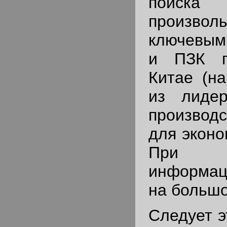
поис
произвол
ключевым
и ПЗК п
Китае (на
из лиде
произво
для эконо
При 
информа
на больш
Следует э