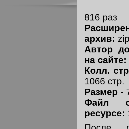
816 раз
Расшир
архив:
zi
Автор до
на сайте
Колл. ст
1066 стр.
Размер -
Файл о
ресурсе:
После д