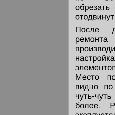
обре
отодвинуть
После д
ремонт
произво
настрой
элемент
Место по
видно по
чуть-чуть
более. Р