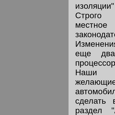
изоляци
Строго
местное
законодат
Изменен
еще два
процесс
Наши п
желающи
автомо
сделать 
раздел "