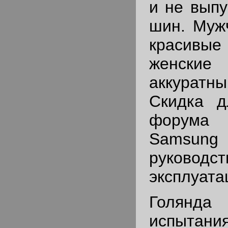
и не выпу
шин. Муж
красивы
женск
аккурат
Скидка д
форума 
Sams
руков
эксплуата
Голянда
испытан