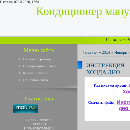
Пятница, 07.08.2026, 17:51
Кондиционер мануа
Главная
::
Р
Меню сайта
Главная
»
2014
»
Январь
Главная страница
ИНСТРУКЦИ
Информация о сайте
ХОНДА ДИО
Каталог статей
Обратная связь
Вы искали архив:
Хо
Статистика
Инст
Скачать файл:
дио 
Онлайн всего:
1
Гостей:
1
Пользователей:
0