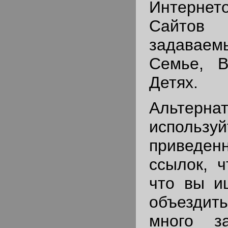
Интернет
Сайт
задавае
Семье, 
Детях.
Альте
использ
привед
ссылок, ч
что вы и
объезди
много з