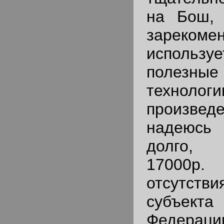
на Бош, 
зарекоме
использ
полезны
технолог
произведе
надеюс
долго, 
17000р
отсутстви
субъект
Федер