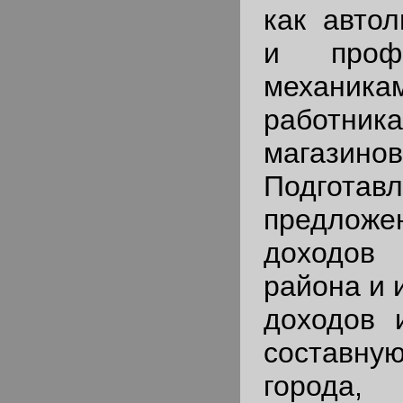
как автол
и профе
механика
работн
магазинов
Подготавл
предлож
доходов
района и 
доходов 
составную
города,