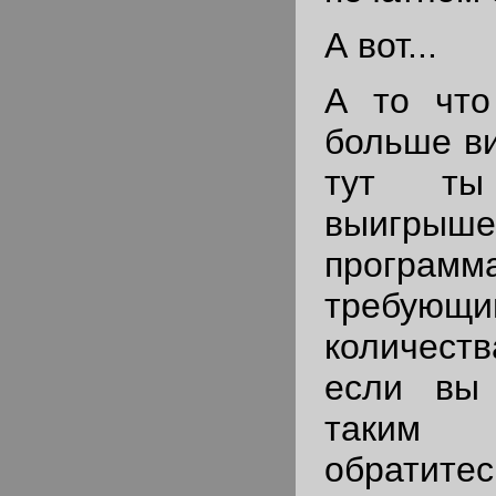
А вот...
А то что
больше ви
тут т
выигры
программ
требующ
количес
если вы
таким
обратите