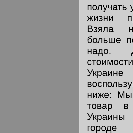
получать 
жизни п
Взяла н
больше п
надо. 
стоимост
Украи
воспользу
ниже: Мы
товар в
Украины
город