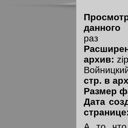
Просмот
данног
раз
Расшир
архив:
zi
Войницк
стр. в ар
Размер ф
Дата соз
странице
А то что