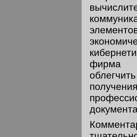
вычислите
коммуник
элемен
экономич
киберне
фирма 
облегчит
получени
професси
документа
Коммента
тщательн