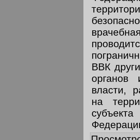
территори
безопас
врачебн
прово
пограничн
ВВК друг
органов 
власти, 
на терри
субъект
Федераци
Просмотр