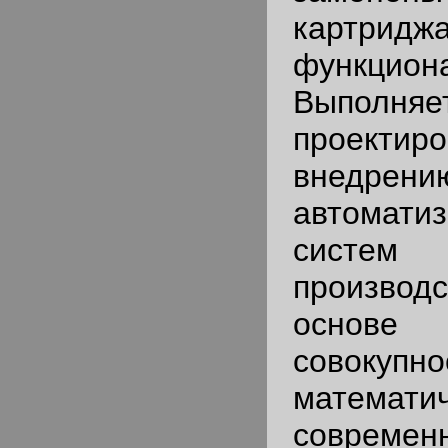
картридж
функцион
Выполня
проект
внедрени
автомати
систем
производс
основе
совокупно
математич
совреме