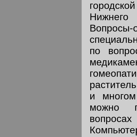
городско
Нижнего
Вопросы-
специаль
по вопро
медикаме
гомеопати
растител
и многом
можно п
вопроса
Компьюте