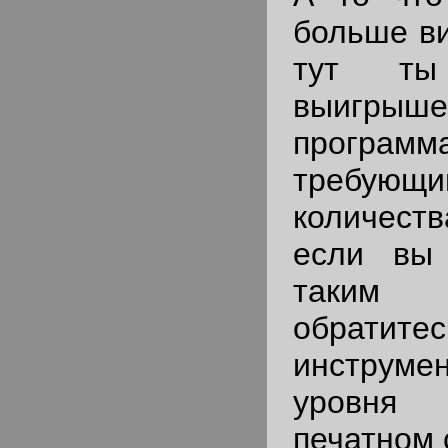
больше ви
тут т
выигры
программ
требующ
количес
если вы
таким
обратите
инструме
уровня 
печатном 