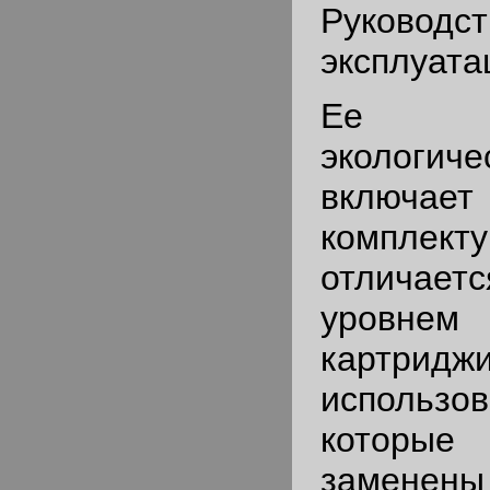
Руков
эксплуата
Ее п
экологи
включае
компл
отличае
уровнем 
картр
использ
которые
заменены