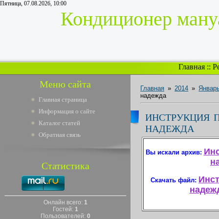
Пятница, 07.08.2026, 10:00
Кондиционер мануа
Главная
::
Р
Меню сайта
Главная
»
2014
»
Январ
надежда
Главная страница
Информация о сайте
ИНСТРУКЦИЯ П
Каталог статей
НАДЕЖДА
Обратная связь
Инс
Вы искали архив:
н
Статистика
Инст
Скачать файл:
надежд
Онлайн всего:
1
Гостей:
1
Пользователей:
0