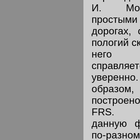
И. Мос
простым
дорогах,
пологий с
него 
справля
увере
образом
построено
FRS. И
данную 
по-разно