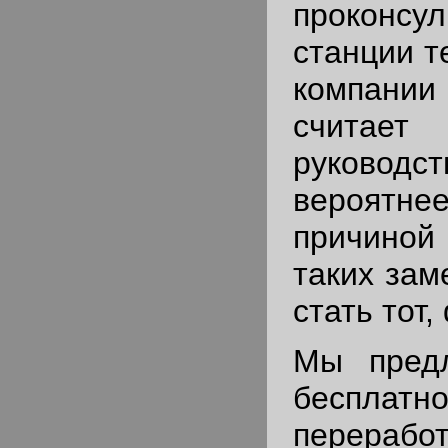
проконсу
станции т
компани
счит
руководс
вероя
причино
таких зам
стать тот,
Мы предл
беспла
переработ