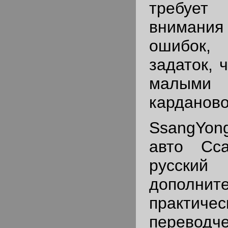
требуе
внимани
ошибок,
задаток, 
малым
карданово
SsangYo
авто Сса
русский 
дополнит
практичес
переводч