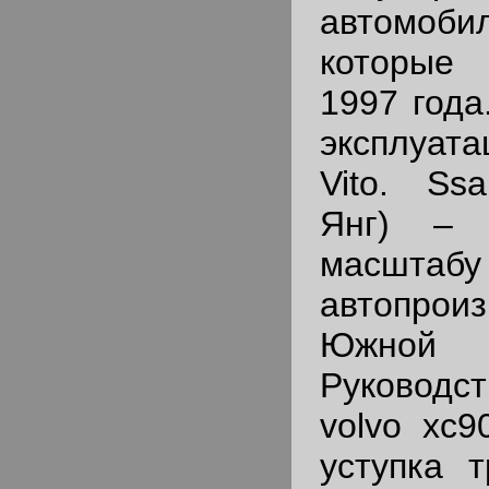
автомоб
которые 
1997 года
эксплуат
Vito. Ss
Янг) – 
масштабу
автопро
Южно
Руководс
volvo xc9
уступка т