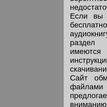
недостат
Если вы 
беспла
аудиокни
раздел 
имеютс
инстр
скачиван
Сайт обм
файлами 
предло
вниманию