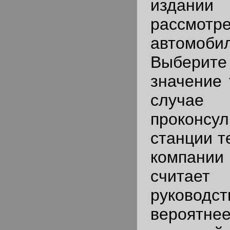
издани
рассмотр
автомобил
Выберит
значение 
случае 
проконсу
станции т
компани
счит
руководс
вероя