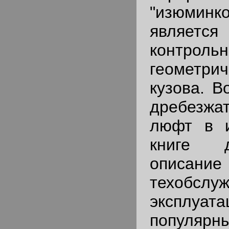
"изюмин
являет
контроль
геометрич
кузова. В
дребезжат
люфт в и
книге 
описани
техобс
эксплуат
популярн