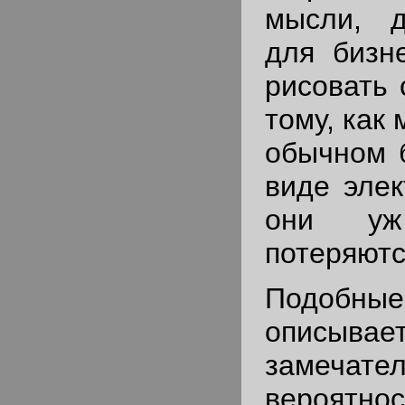
мысли, д
для бизн
рисовать 
тому, как
обычном б
виде элек
они у
потеряютс
Подобн
описывае
замечате
вероятн