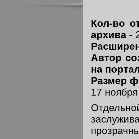
Кол-во о
архива -
Расширен
Автор со
на порта
Размер ф
17 ноября 
Отдель
заслужив
прозра