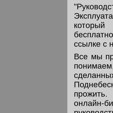
"Руко
Эксплуата
который 
бесплат
ссылке с 
Все мы пр
понимаем,
сдел
Подне
прожит
онлайн-
руков