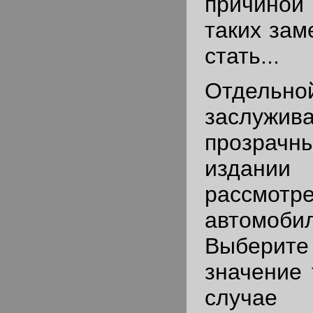
причино
таких зам
стать...
Отдель
заслужив
прозра
издани
рассмотр
автомобил
Выберит
значение 
случае 