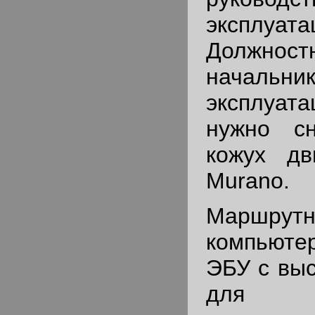
эксплу
Должност
началь
эксплуата
нужно с
кожух дв
Murano.
Маршр
компьют
ЭБУ с выс
для п