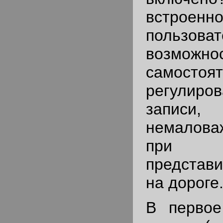
встроен
пользова
возможно
самостоя
регули
записи
немалова
при в
представ
на дороге
В первое