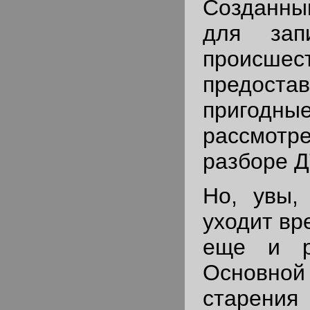
Созданн
для зап
происш
предост
приго
рассмо
разборе Д
Но, увы,
уходит вр
еще и р
Основн
старени