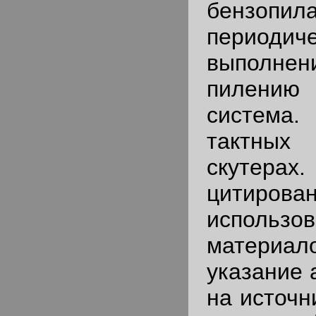
бензо
периодиче
выполне
пилению
система.
тактных
скуте
цитир
использо
матери
указание 
на источн