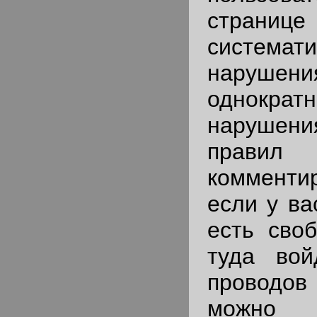
страни
системати
наруш
однокра
нарушен
правил
коммент
если у ва
есть сво
туда во
проводов
можно 