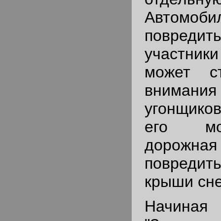
Автомо
повред
участник
может с
внимани
угонщиков
его мо
дорожн
повреди
крыши снег
Начиная 