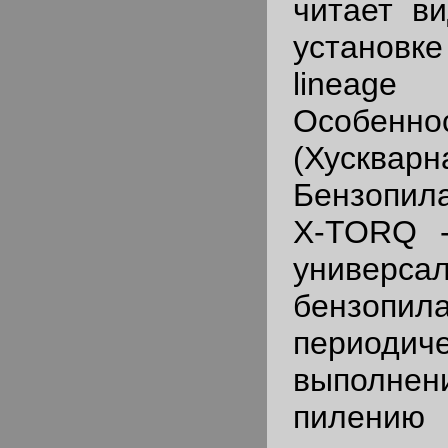
читает в
устано
lineag
Особенно
(Хускв
Бензопила
X-TORQ -
универса
бензо
периодиче
выполне
пилению