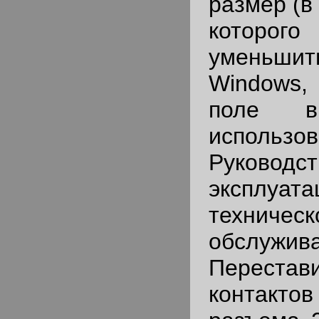
размер (в
которог
уменьш
Windows
поле в
использо
Руков
эксплуата
техническ
обслужива
Перест
контак