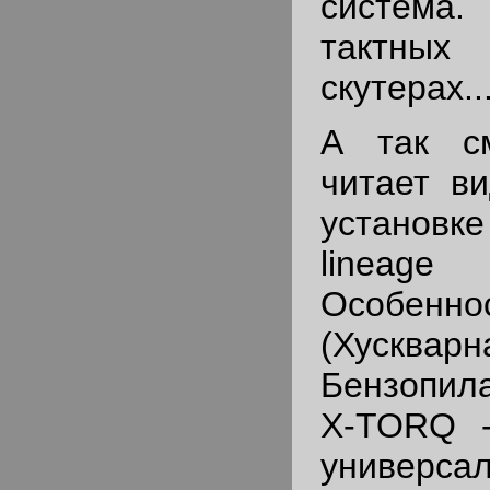
система.
тактных
скутерах...
А так см
читает в
устано
lineag
Особенно
(Хускв
Бензопила
X-TORQ -
универса