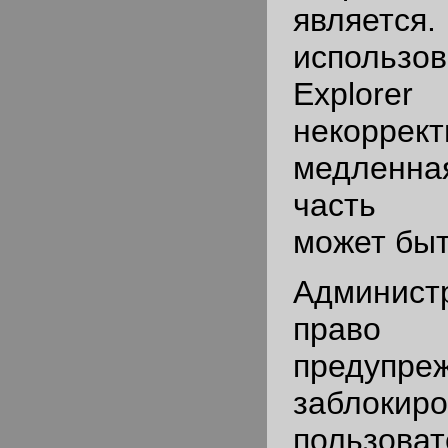
являе
использо
Explore
некор
медленная
часть 
может быт
Админис
пра
предупре
заблокиро
пользова