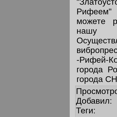
"Златоуст
Рифеем
можете р
нашу
Осуществ
вибропрес
-Рифей-К
города Ро
города СН
Просмотр
Добавил
:
Теги
: