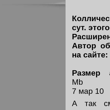
Колличес
сут. этог
Расшире
Автор об
на сайте
Размер
Mb
7 мар 10
А так см