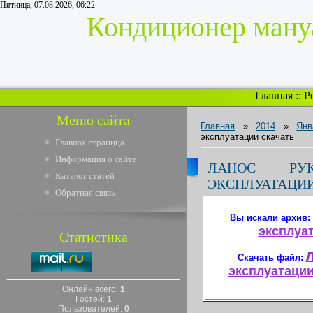
Пятница, 07.08.2026, 06:22
Кондиционер мануа
Главная
::
Р
Меню сайта
Главная
»
2014
»
Янв
эксплуатации скачать
Главная страница
Информация о сайте
ЛАНОС РУ
Каталог статей
ЭКСПЛУАТАЦИИ
Обратная связь
Вы искали архив:
эксплуат
Статистика
Л
Скачать файл:
эксплуатации 
Онлайн всего:
1
Гостей:
1
Пользователей:
0