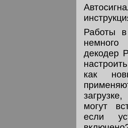
Автосигн
инструкци
Работы в
немного
декодер P
настроить
как нов
приме
загрузке
могут вс
если ус
включен