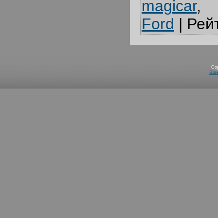
magicar
Ford
|
Рей
Co
Кон