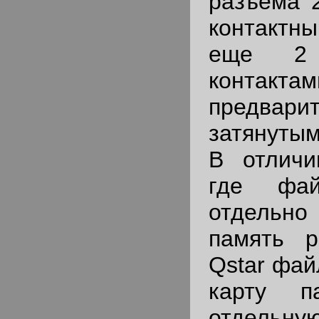
разъема 
контактн
еще 2
контактам
предвари
затянутым
В отличи
где фай
отдельно
память р
Qstar фай
карту п
отдель