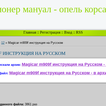
онер мануал - опель корса
Главная
::
Регистрация
::
Вход
::
RSS
»
12
» Magicar m909f инструкция на Русском
F ИНСТРУКЦИЯ НА РУССКОМ
Magicar m909f инструкция на Русском - 
искали архив:
Magicar m909f инструкция на Русском - в арх
 файл:
. данного файла:
3861 раз