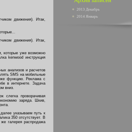
Архив записей
2013 Декабрь
2014 Январь
чиком движения). Итак,
оторые...
чиком движения). Итак,
и, которые уже возможно
алка kenwood инструкция
ных анализов и расчетов
авлять SMS на мобильные
 же функцию. Реклама с
бе в интернете. Задача
ом вниз.
к слегка проворачивая
экономию заряда. Шкив,
онта.
далее указываем путь к
лиха 350 отсутствует. В
к же галерея распродажа