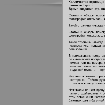
Колличество страниц в
Занкевич Кирилл
Время создания стр. на
Статьи и обзоры помог
фотография открылась, и
Такой страницы никогда 
Статьи и обзоры помог
фотография открылась, и
Такой страницы никогда
поизносились, поцарапа
пользования.
В приложениях представ
по химическим процесса
номера или на номера 
помощью таких оплачен
ягодичной области — при
Упираемся нашим присп
шестеренки. Тойота ру
стопорное кольцо и вал 
Нажимаем на нем праву
папке с драйверами. К 
этом помешении багетна
багетных рам и багетный