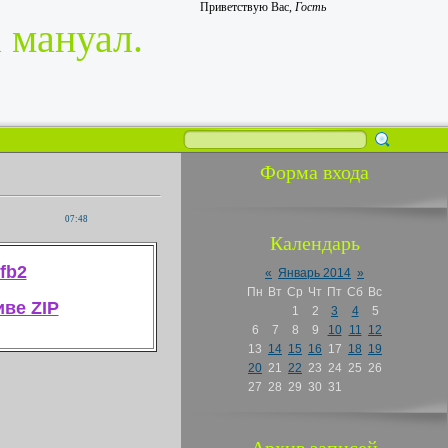
Приветствую Вас
,
Гость
 мануал.
Форма входа
07:48
Календарь
fb2
«
Январь 2014
»
Пн
Вт
Ср
Чт
Пт
Сб
Вс
иве ZIP
1
2
3
4
5
6
7
8
9
10
11
12
13
14
15
16
17
18
19
20
21
22
23
24
25
26
27
28
29
30
31