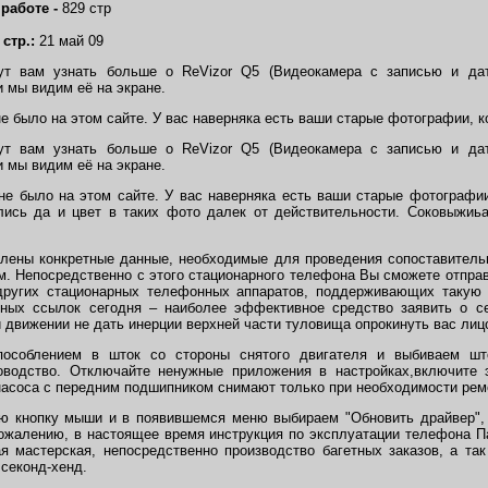
 работе -
829 стр
 стр.:
21 май 09
ут вам узнать больше о ReVizor Q5 (Видеокамера с записью и дат
 мы видим её на экране.
не было на этом сайте. У вас наверняка есть ваши старые фотографии, к
ут вам узнать больше о ReVizor Q5 (Видеокамера с записью и дат
 мы видим её на экране.
 не было на этом сайте. У вас наверняка есть ваши старые фотографи
лись да и цвет в таких фото далек от действительности. Соковыжиь
лены конкретные данные, необходимые для проведения сопоставитель
м. Непосредственно с этого стационарного телефона Вы сможете отпр
других стационарных телефонных аппаратов, поддерживающих такую
ных ссылок сегодня – наиболее эффективное средство заявить о се
 движении не дать инерции верхней части туловища опрокинуть вас лиц
особлением в шток со стороны снятого двигателя и выбиваем што
ководство. Отключайте ненужные приложения в настройках,включите 
насоса с передним подшипником снимают только при необходимости рем
ю кнопку мыши и в появившемся меню выбираем "Обновить драйвер", 
сожалению, в настоящее время инструкция по эксплуатации телефона Па
я мастерская, непосредственно производство багетных заказов, а та
 секонд-хенд.