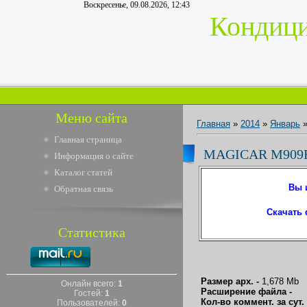
Воскресенье, 09.08.2026, 12:43
Кондици
Меню сайта
Главная
»
2014
»
Январь
Главная страница
MAGICAR M909
Информация о сайте
Каталог статей
Вы 
Обратная связь
Скачать
Статистика
Размер арх. -
1,678 Mb
Онлайн всего:
1
Расширение файла -
Гостей:
1
Кол-во коммент. за сут
Пользователей:
0