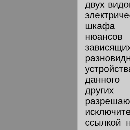
двух видо
электриче
шкафа 
нюансов
зави
разновид
устройст
данного
други
разрешаю
исключ
ссылкой н