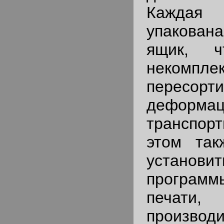
Кажда
упакова
ящик, ч
некомп
пересор
дефор
транспо
этом так
установи
программ
печат
производ