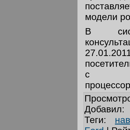
поставля
модели ро
В сис
консу
27.01.201
посетител
с пе
процессор
Просмотр
Добавил
:
Теги
:
нав