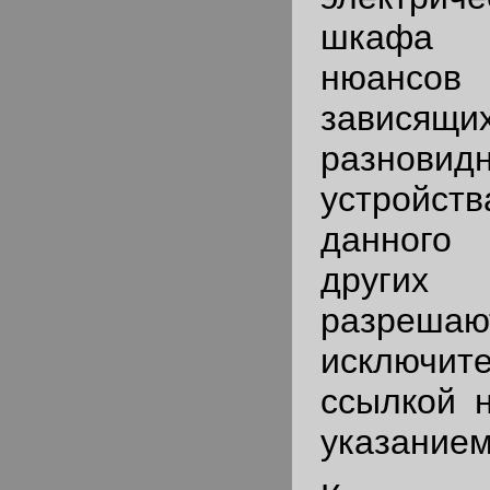
шкафа 
нюансов
зави
разновид
устройст
данного
други
разрешаю
исключ
ссылкой н
указанием.