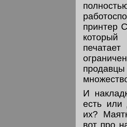
полность
работосп
принтер C
которы
печатает 
огранич
продавц
множество
И наклад
есть или 
их? Маят
вот про н