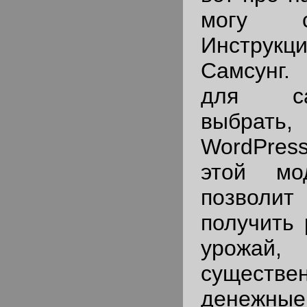
могу ск
Инструк
Самсунг.
для с
выбрать
WordPress
этой мо
позволит
получить 
урож
существе
денежны