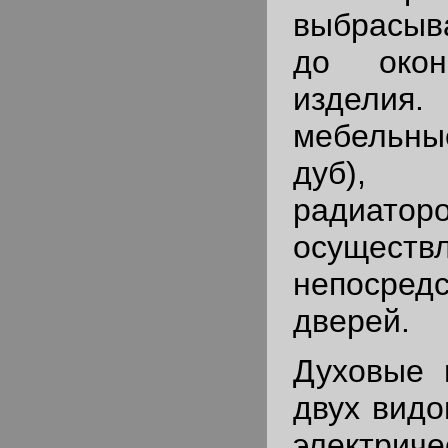
выбрасыв
до окон
изделия.
мебельны
дуб),
радиат
осуществ
непосредс
дверей.
Духовые
двух видо
электриче