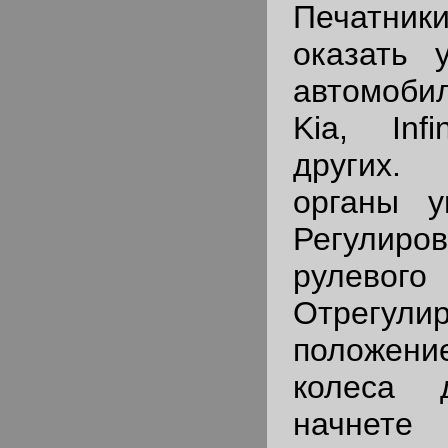
Печатни
оказать 
автомоби
Kia, Inf
других
органы у
Регулиро
рулев
Отрегули
положен
колеса 
начнет