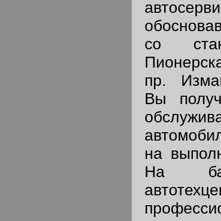
автосерви
обоснов
со ста
Пионерск
пр. Изма
Вы получ
обслужи
автомоби
на выпол
На ба
автотехце
профес