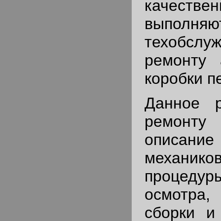
качествен
выполняю
техобс
ремонту 
коробки п
Данное р
ремонт
описание
механико
процед
осмотра,
сборки и