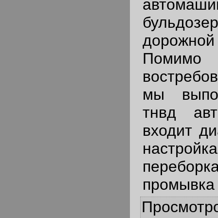
автомашин
бульдозер
дорожн
Поми
востребо
мы выпо
тнвд ав
входит ди
настр
перебо
промывка 
Просмотр