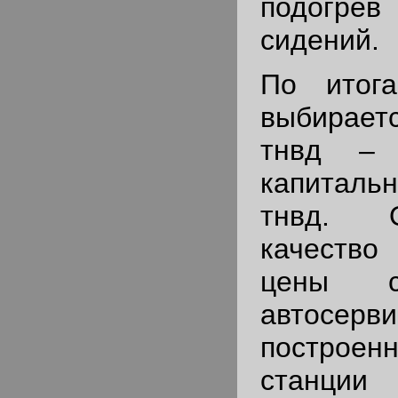
подогр
сидений.
По итога
выбирает
тнвд – 
капитал
тнвд. 
качество
цены с
автосерв
построе
станц