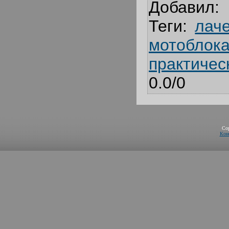
Добавил
:
Теги
:
лач
мотоблок
практичес
0.0
/
0
Co
Кон