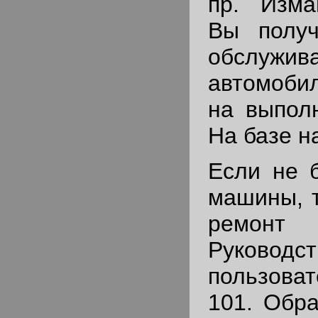
пр. Изма
Вы получ
обслужи
автомоби
на выпол
На базе на
Если не б
машины, т
ремонт 
Руководст
пользоват
101. Обр