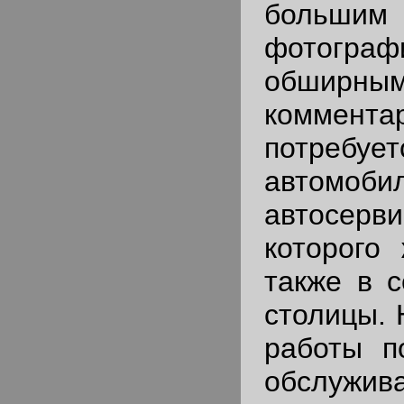
большим
фото
обширны
коммент
потребуе
автом
автосерви
которого
также в с
столицы. 
работы п
обслужив