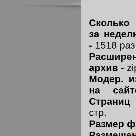
Сколько
за недел
-
1518 раз
Расшир
архив -
zi
Модер. и
на сай
Страниц
стр.
Размер ф
Размеще