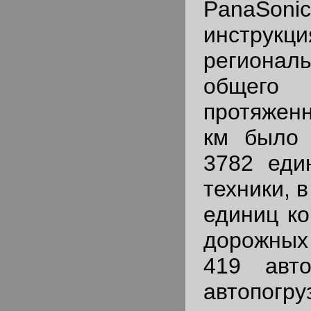
PanaSon
инстр
региона
общего 
протяженн
км было 
3782 еди
техники, 
единиц к
дорожных
419 авто
автопог