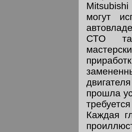
Mitsubishi
могут ис
автовладе
СТО та
мастер
прира
замене
двигате
прошла у
требует
Каждая г
проиллюс