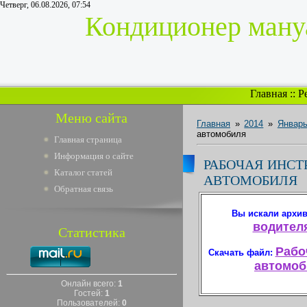
Четверг, 06.08.2026, 07:54
Кондиционер мануа
Главная
::
Р
Меню сайта
Главная
»
2014
»
Январ
автомобиля
Главная страница
Информация о сайте
РАБОЧАЯ ИНСТ
Каталог статей
АВТОМОБИЛЯ
Обратная связь
Вы искали архи
водителя
Статистика
Рабо
Скачать файл:
автомоби
Онлайн всего:
1
Гостей:
1
Пользователей:
0