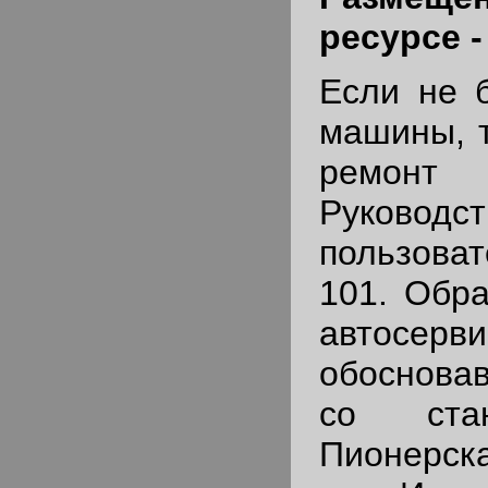
ресурсе 
Если не б
машины, т
ремонт 
Руководст
пользоват
101. Обр
автосерви
обоснов
со ста
Пионерск