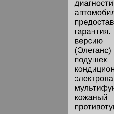
диагност
автомоб
предостав
гаранти
версию 
(Элеганс
подушек 
кондици
электропа
мультифу
кожан
противот