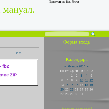
Приветствую Вас
,
Гость
 мануал.
Форма входа
19:03
Календарь
 fb2
«
Январь 2014
»
Пн
Вт
Ср
Чт
Пт
Сб
Вс
хиве ZIP
1
2
3
4
5
6
7
8
9
10
11
12
13
14
15
16
17
18
19
20
21
22
23
24
25
26
27
28
29
30
31