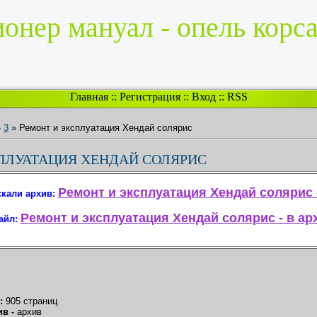
онер мануал - опель корса
Главная
::
Регистрация
::
Вход
::
RSS
»
3
» Ремонт и эксплуатация Хендай солярис
ПЛУАТАЦИЯ ХЕНДАЙ СОЛЯРИС
Ремонт и эксплуатация Хендай солярис -
кали архив:
Ремонт и эксплуатация Хендай солярис - в ар
айл:
.:
905 страниц
ив -
архив