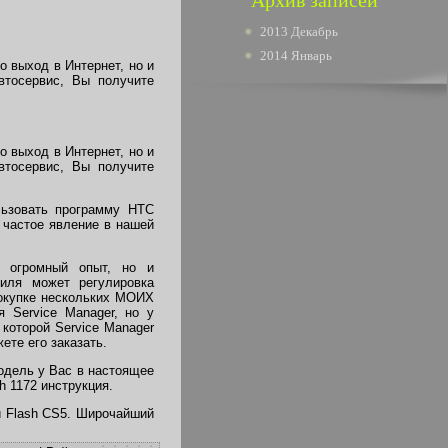
Архив записей
2013 Декабрь
2014 Январь
 выход в Интернет, но и
втосервис, Вы получите
 выход в Интернет, но и
втосервис, Вы получите
льзовать программу HTC
о частое явление в нашей
о огромный опыт, но и
биля может регулировка
покупке нескольких МОИХ
 Service Manager, но у
которой Service Manager
те его заказать.
одель у Вас в настоящее
h 1172 инструкция.
и Flash CS5. Широчайший