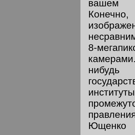
вашем 
Конечн
изображе
несравним
8-мегапи
камерами
нибуд
государст
инстит
промежу
правле
Юще