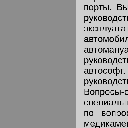
порты. В
руков
эксплуата
автом
автоману
руковод
автософ
руководст
Вопросы-
специаль
по вопро
медикаме