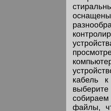
стирал
оснащены
разнообр
контроли
устройс
просмотр
компьюте
устройст
кабель к
выберите 
собира
файлы, ч