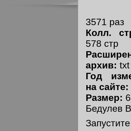
3571 раз
Колл. ст
578 стр
Расшир
архив:
txt
Год изм
на сайте
Размер:
6
Бедулев 
Запустит