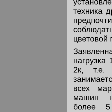
установ
техника д
предпочт
соблюда
цветовой 
Заявлен
нагрузка 
2к, т.е
занимае
всех мар
машин 
более 5