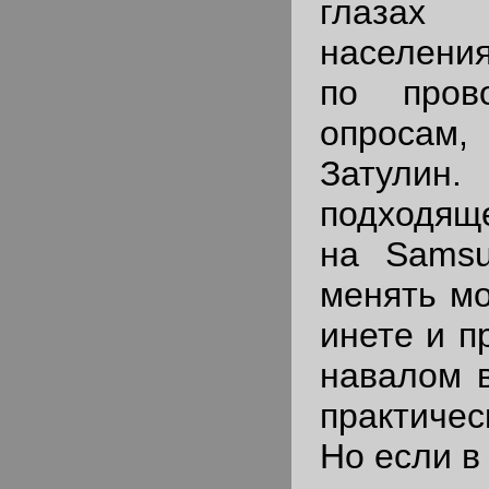
глазах 
населени
по пров
опросам,
Затули
подходящ
на Sams
менять мо
инете и п
навалом в
практичес
Но если в