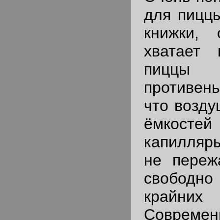
для пиццы
книжки, 
хватает
пиццы 
противен
что возду
ёмкост
капилляр
не переж
свободно
крайних
Современ