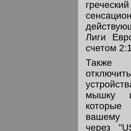
грече
сенсацио
действую
Лиги Евр
счетом 2:1
Также 
отключи
устройст
мышку и
которые
вашему
через "U