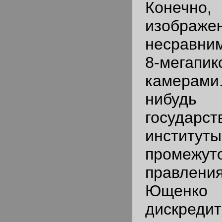
Конечн
изображе
несравним
8-мегапи
камерами
нибуд
государст
инстит
промежу
правле
Юще
дискред