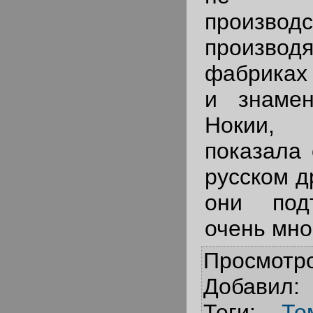
произв
производ
фабриках 
и знаме
Нокии, 
показала 
русском д
они под
очень мно
Просмотр
Добавил
:
Теги
:
То