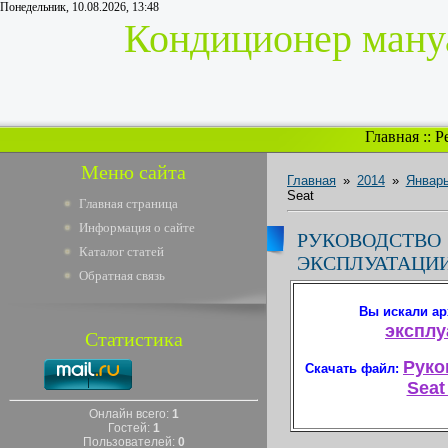
Понедельник, 10.08.2026, 13:48
Кондиционер мануа
Главная
::
Р
Меню сайта
Главная
»
2014
»
Январ
Seat
Главная страница
Информация о сайте
РУКОВО
Каталог статей
ЭКСПЛУАТАЦИИ
Обратная связь
Вы искали ар
эксплу
Статистика
Руко
Скачать файл:
Seat
Онлайн всего:
1
Гостей:
1
Пользователей:
0