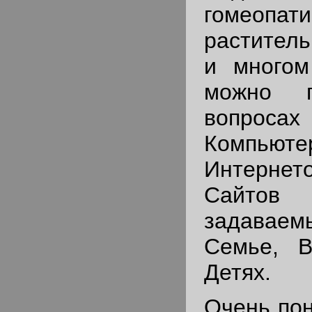
гомеопати
растител
и многом
можно п
вопроса
Компьюте
Интернет
Сайт
задавае
Семье, 
Детях.
Очень пон