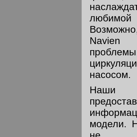
наслажд
любимо
Возможно,
Navie
проблемы
циркуляц
насосом.
Наши к
предоста
информа
модели. 
не ку