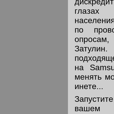
дискред
глазах 
населени
по пров
опросам,
Затули
подходящ
на Sams
менять мо
инете...
Запустит
вашем 