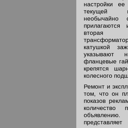
настройки ее
текущей в
необычайно с
прилагаются 
вторая 
трансформато
катушкой заж
указывают 
фланцевые гай
крепятся шар
колесного подш
Ремонт и экспл
том, что он п
показов рекла
количество 
объявлению. 
представляет