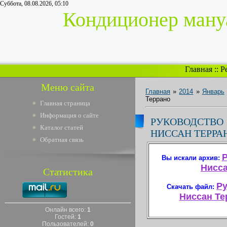
Суббота, 08.08.2026, 05:10
Кондиционер мануа
Главная
::
Р
Меню сайта
Главная
»
2014
»
Январь
Террано
Главная страница
Информация о сайте
РУКОВОДСТ
Каталог статей
НИССАН ТЕРРА
Обратная связь
Р
Вы искали архив:
Нисса
Статистика
Ру
Скачать файл:
Ниссан Тер
Онлайн всего:
1
Гостей:
1
Пользователей:
0