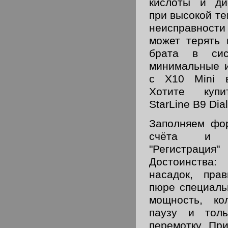
кислоты и ди
при высокой те
неисправности
мо­жет терять
брата в сис
минимальные и
с X10 Mini в
Хотите купи
StarLine B9 Dia
Заполняем фор
счёта и н
"Регистрация
Достоинства:
насадок, прав
пюре специаль
мощность, ко
паузу и тол
перемотку. При