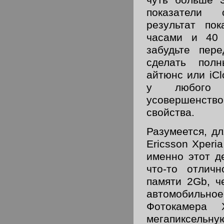
чуть больше 
показатели 
результат по
часами и 40 
забудьте пер
сделать пол
айтюнс или iCl
у любого 
усовершенст
свойства.
Разумеется, д
Ericsson Xperi
именно этот д
что-то отличн
памяти 2Gb, ч
автомобильное
Фотокамера 
мегапиксель