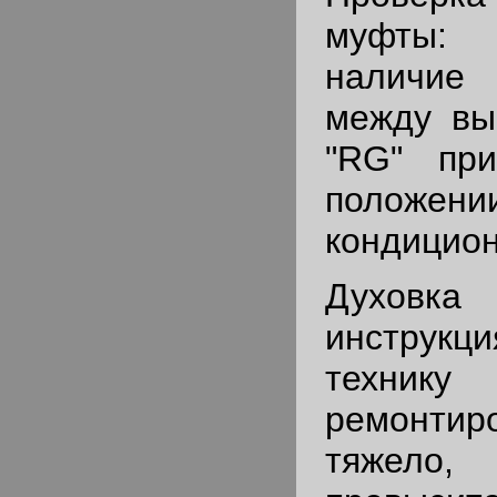
муфты:
наличие
между вы
"RG" пр
положени
кондицион
Духов
инстру
технику
ремонтиро
тяжело,