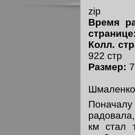
zip
Время ра
странице
Колл. стр
922 стр
Размер:
7
Шмаленко
Понач
радовала,
км стал 