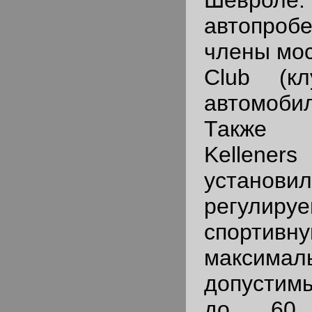
Шевроле
автопро
члены мос
Club (к
автомоб
Также 
Kelle
установи
регулиру
спортивн
максимал
допустим
до 60