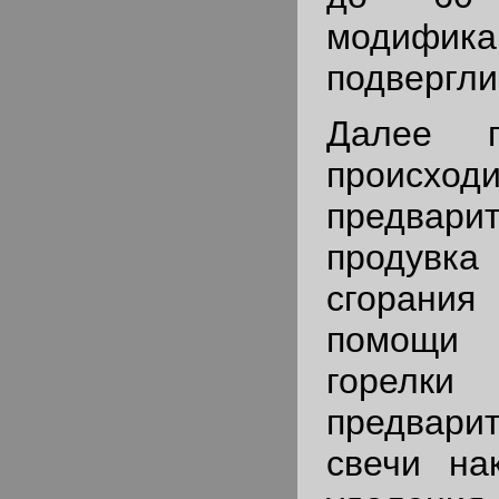
модифика
подвергли
Далее п
происходи
предвари
проду
сгорания
помощи 
гор
предвари
свечи на