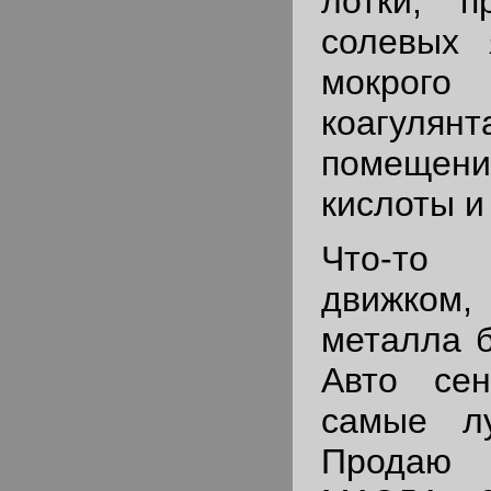
лотки, п
солевых 
мокрог
коагуля
помещен
кислоты и
Что-то
движком
металла б
Авто сен
самые л
Продаю