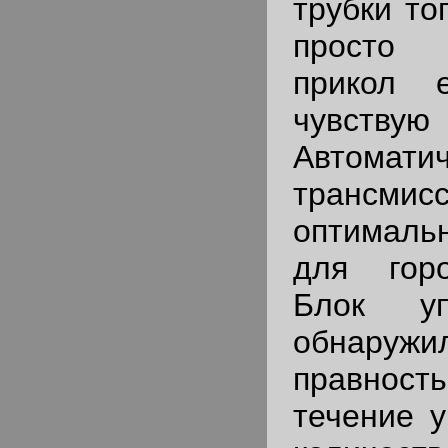
трубки то
просто 
прикол 
чувствую 
Автомати
транс
оптимал
для горо
Блок уп
обнар
правность
течение у