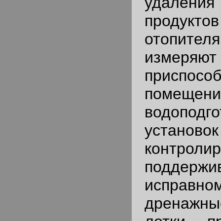
удален
продукт
отопителя
изме
приспо
помещени
водоподг
установ
контро
подде
исправн
дренаж