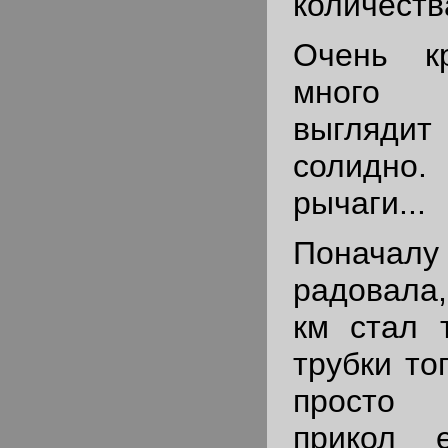
количеств
Очень кр
много и
выгляд
солидно
рычаги...
Понач
радовала,
км стал 
трубки то
просто 
прикол 