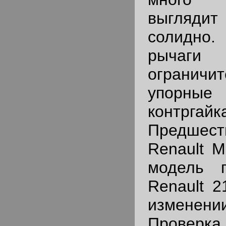
выгляд
солидно
рычаг
ограничи
упорн
контргайк
Предшест
Renault M
модель 
Renault 2
изменени
Проверк