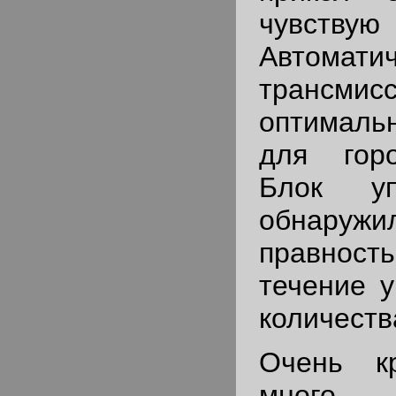
чувствую 
Автомати
транс
оптимал
для горо
Блок уп
обнар
правность
течение у
количеств
Очень кр
много и