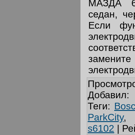
МАЗДА 6
седан, че
Если фун
электро
соответст
замените
электродв
Просмотр
Добавил
:
Теги
:
Bos
ParkCity
s6102
|
Ре