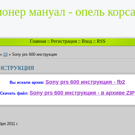
онер мануал - опель корса
Главная
::
Регистрация
::
Вход
::
RSS
»
23
» Sony prs 600 инструкция
ИНСТРУКЦИЯ
Sony prs 600 инструкция - fb2
Вы искали архив:
Sony prs 600 инструкция - в архиве ZIP
Скачать файл:
бря 2011 г.