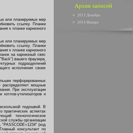
Архив записей
2013 Декабрь
мых или планируемых мер
2014 Январь
обновить ссылку. Планки
ния к планке карнизного
мых или планируемых мер
обновить ссылку. Планки
ния к планке карнизного
анок на карнизный свес
"Back") вашего браузера,
уктурных подразделений
ащего исполнения своих
больших перфорированных
но распределяют мощные
вания. При эксплуатации
и котлов-утилизаторов и
ескользкой подошвой. В
о практических аспектах
ющий технологическое
ской службы организации
сь "PASSCODE=1234" (код
Главный консультант по