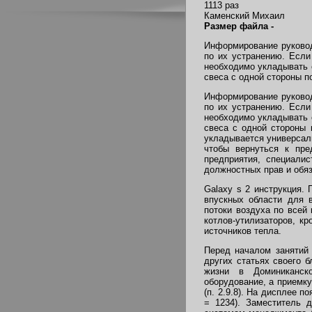
1113 раз
Каменский Михаил
Размер файла -
Информирование руковод
по их устранению. Если
необходимо укладывать с
свеса с одной стороны п
Информирование руковод
по их устранению. Если
необходимо укладывать с
свеса с одной стороны 
укладывается универсаль
чтобы вернуться к пре
предприятия, специали
должностных прав и обяз
Galaxy s 2 инструкция.
впускных области для 
потоки воздуха по всей
котлов-утилизаторов, к
источников тепла.
Перед началом занятий
других статьях своего б
жизни в Доминиканско
оборудование, а приемк
(п. 2.9.8). На дисплее 
= 1234). Заместитель 